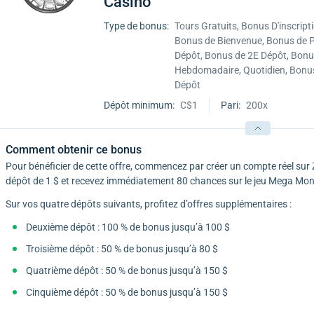
Casino
Type de bonus:
Tours Gratuits, Bonus D'inscripti
Bonus de Bienvenue, Bonus de 
Dépôt, Bonus de 2E Dépôt, Bon
Hebdomadaire, Quotidien, Bonu
Dépôt
Dépôt minimum:
С$1
Pari:
200x
Comment obtenir ce bonus
Pour bénéficier de cette offre, commencez par créer un compte réel sur 
dépôt de 1 $ et recevez immédiatement 80 chances sur le jeu Mega Mo
Sur vos quatre dépôts suivants, profitez d’offres supplémentaires :
Deuxième dépôt : 100 % de bonus jusqu’à 100 $
Troisième dépôt : 50 % de bonus jusqu’à 80 $
Quatrième dépôt : 50 % de bonus jusqu’à 150 $
Cinquième dépôt : 50 % de bonus jusqu’à 150 $