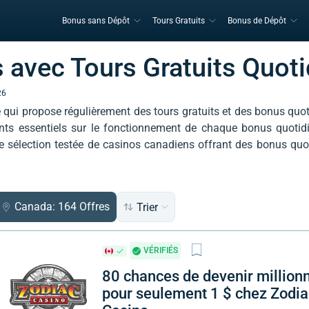
Bonus sans Dépôt
Tours Gratuits
Bonus de Dépôt
 avec Tours Gratuits Quot
26
e qui propose régulièrement des tours gratuits et des bonus quo
nts essentiels sur le fonctionnement de chaque bonus quotidi
tre sélection testée de casinos canadiens offrant des bonus qu
Canada:
164 Offres
Trier
VÉRIFIÉS
80 chances de devenir million
pour seulement 1 $ chez Zodia