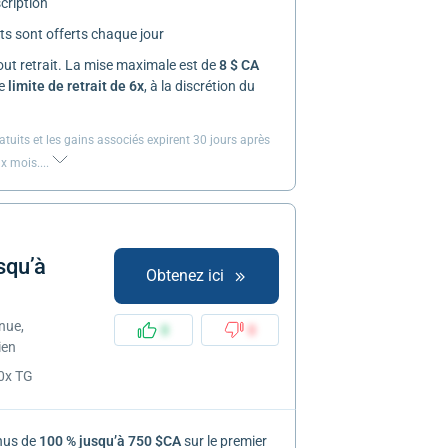
scription
ts sont offerts chaque jour
ut retrait. La mise maximale est de
8 $ CA
ne
limite de retrait de 6x
, à la discrétion du
ratuits et les gains associés expirent 30 jours après
ux mois.
...
squ’à
Obtenez ici
nue,
0
0
ien
0x TG
nus de
100 % jusqu’à 750 $CA
sur le premier