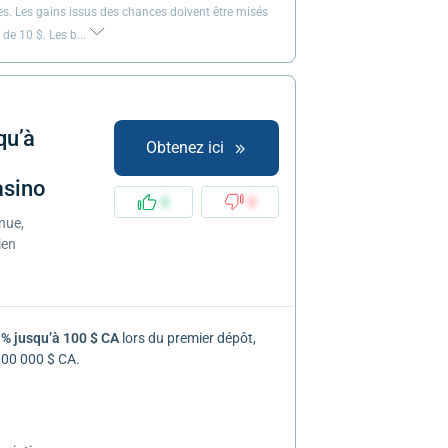
es. Les gains issus des chances doivent être misés
 de 10 $. Les b
...
qu’à
Obtenez ici
asino
0
0
nue,
ien
% jusqu’à 100 $ CA
lors du premier dépôt,
000 000 $ CA.