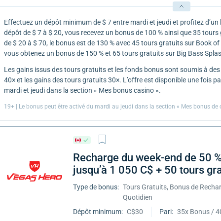
Effectuez un dépôt minimum de $ 7 entre mardi et jeudi et profitez d’u
dépôt de $ 7 à $ 20, vous recevez un bonus de 100 % ainsi que 35 tours
de $ 20 à $ 70, le bonus est de 130 % avec 45 tours gratuits sur Book o
vous obtenez un bonus de 150 % et 65 tours gratuits sur Big Bass Spla
Les gains issus des tours gratuits et les fonds bonus sont soumis à des 
40× et les gains des tours gratuits 30×. L’offre est disponible une fois pa
mardi et jeudi dans la section « Mes bonus casino ».
19+ | Le bonus peut être activé du mardi au jeudi dans la section « Mes bonus de 
Recharge du week-end de 50 
jusqu’à 1 050 C$ + 50 tours gra
Type de bonus:
Tours Gratuits, Bonus de Rechar
Quotidien
Dépôt minimum:
C$30
Pari:
35x Bonus / 4