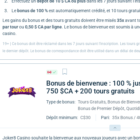
Effectuez un
dépôt de 10 $ CA ou plus
dans les 7 jours suivant l’in
Le
bonus de 100 %
est automatiquement crédité, et 10 tours gratui
Les gains du bonus et des tours gratuits doivent être misés
35x
avant to
par tour
ou
0,50 $ CA par ligne
. Le bonus de bienvenue est soumis à u
casino.
19+ | Ce bonus doit être réclamé dans les 7 jours suivant l’inscription. Les tours g
le dernier dépôt. Le bonus de correspondance doit être utilisé dans un délai de de
Bonus de bienvenue : 100 % ju
750 $CA + 200 tours gratuits
Type de bonus:
Tours Gratuits, Bonus de Bienve
Bonus de Premier Dépôt, Quotid
Dépôt minimum:
C$30
Pari:
35x Bonus / 4
Joker8 Casino souhaite la bienvenue aux nouveaux joueurs avec un bo