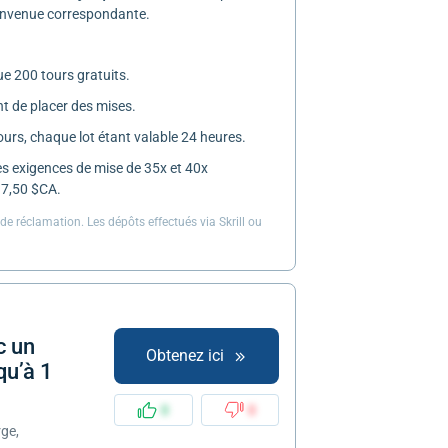
bienvenue correspondante.
e 200 tours gratuits.
t de placer des mises.
ours, chaque lot étant valable 24 heures.
es exigences de mise de 35x et 40x
 7,50 $CA.
r de réclamation. Les dépôts effectués via Skrill ou
c un
Obtenez ici
qu’à 1
0
0
ge,