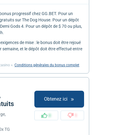
n bonus progressif chez GG.BET. Pour un
 gratuits sur The Dog House. Pour un dépôt
f Demi Gods 4. Pour un dépôt de $ 70 ou plus,
sh.
exigences de mise : le bonus doit être rejoué
r semaine, et le dépôt doit être effectué entre
casino ».
Conditions générales du bonus complet
%
Obtenez ici
tuits
ge,
0
1
0x TG