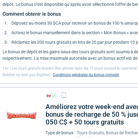
dépôt. Le bonus n’est disponible qu’après avoir sélectionné l’offre de 
Comment obtenir le bonus
Déposez au moins 30 $CA pour recevoir un bonus de 100 % ainsi qu
Activez le bonus manuellement dans la section « Mon Bonus » avan
Réclamez les 200 tours gratuits en lots de 20 par jour pendant 10 j
Le bonus de dépôt et les gains issus des tours gratuits sont soumis à d
respectivement. La mise maximale autorisée avec un bonus actif est de
19+ | Les tours gratuits doivent être utilisés dans les 10 jours suivant le calendrie
Neteller ne sont pas éligibles..
Conditions générales du bonus complet
Améliorez votre week-end ave
bonus de recharge de 50 % jus
050 C$ + 50 tours gratuits
Type de bonus:
Tours Gratuits, Bonus de Rechar