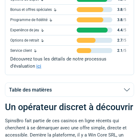
Bonus et offres spéciales
3.8
/5
Programme de fidélité
3.8
/5
Experiénce de jeu
4.4
/5
Options de retrait
2.7
/5
Service client
2.1
/5
Découvrez tous les détails de notre processus
d’évaluation
ici
Table des matières
Un opérateur discret à découvrir
SpinsBro fait partie de ces casinos en ligne récents qui
cherchent à se démarquer avec une offre simple, directe et
accessible. Derrière la plateforme, il y a Win Core SRL, un