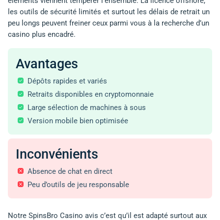
éléments viennent tempérer l’ensemble. La licence offshore,
les outils de sécurité limités et surtout les délais de retrait un
peu longs peuvent freiner ceux parmi vous à la recherche d’un
casino plus encadré.
Avantages
Dépôts rapides et variés
Retraits disponibles en cryptomonnaie
Large sélection de machines à sous
Version mobile bien optimisée
Inconvénients
Absence de chat en direct
Peu d’outils de jeu responsable
Notre SpinsBro Casino avis c’est qu’il est adapté surtout aux