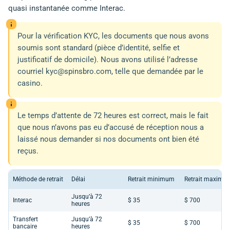
quasi instantanée comme Interac.
Pour la vérification KYC, les documents que nous avons
soumis sont standard (pièce d’identité, selfie et
justificatif de domicile). Nous avons utilisé l’adresse
courriel
kyc@spinsbro.com
, telle que demandée par le
casino.
Le temps d’attente de 72 heures est correct, mais le fait
que nous n’avons pas eu d’accusé de réception nous a
laissé nous demander si nos documents ont bien été
reçus.
Méthode de retrait
Délai
Retrait minimum
Retrait maximu
Jusqu’à 72
Interac
$ 35
$ 700
heures
Transfert
Jusqu’à 72
$ 35
$ 700
bancaire
heures