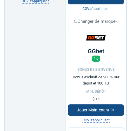
CGV s'appliquent
CGV s'appliquent
Changer de marque
GGbet
4.0
BONUS DE BIENVENUE
Bonus exclusif de 200 % sur
dépôt et 100 TG
MIN. DÉPÔT
$ 15
Jouer Maintenant
CGV s'appliquent