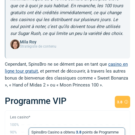
que ce à quoi je suis habitué. En revanche, les 100 tours
gratuits ont été crédités immédiatement, ce qui change
des casinos qui les distribuent sur plusieurs jours. Le
seul point à noter, c’est qu’ils doivent tous être utilisés
sur Sugar Rush, ce qui limite un peu la variété des choix.
Mila Roy
Stratégiste de contenu
Cependant, SpinsBro ne se dément pas en tant que
casino en
ligne tour gratuit
, et permet de découvrir, à travers les autres
bonus de bienvenue des classiques comme « Sweet Bonanza
», « Hand of Midas 2 » ou « Moon Princess 100 ».
Programme VIP
3.8
100%
SpinsBro Casino a obtenu
3.8
points de Programme
90%