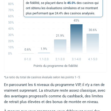
de fidélité, se plaçant dans le
45.0%
des casinos qui
80%
ont obtenu les évaluations similaires et se montrant
70%
plus performant que 24.4% des casinos analysés.
60%
45%
50%
40%
30.6%
30%
21.9%
20%
10%
1.9%
0.6%
0%
0-1.0
1.1-2.0
2.1-3.0
3.1-4.0
4.1-5.0
Points du programme de fidélité
*Le ratio du total de casinos évalués selon les points 1–5
En parcourant les 6 niveaux du programme VIP, il n’y a rien de
vraiment surprenant. La structure reste assez classique, avec
des avantages progressifs comme du cashback, des limites
de retrait plus élevées et des bonus de montée en niveau.