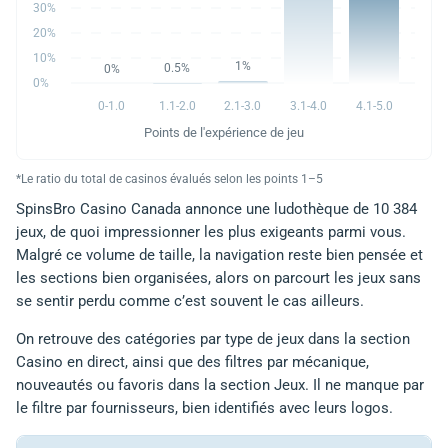
30%
20%
10%
1%
0.5%
0%
0%
0-1.0
1.1-2.0
2.1-3.0
3.1-4.0
4.1-5.0
Points de l'expérience de jeu
*Le ratio du total de casinos évalués selon les points 1–5
SpinsBro Casino Canada annonce une ludothèque de 10 384
jeux, de quoi impressionner les plus exigeants parmi vous.
Malgré ce volume de taille, la navigation reste bien pensée et
les sections bien organisées, alors on parcourt les jeux sans
se sentir perdu comme c’est souvent le cas ailleurs.
On retrouve des catégories par type de jeux dans la section
Casino en direct, ainsi que des filtres par mécanique,
nouveautés ou favoris dans la section Jeux. Il ne manque par
le filtre par fournisseurs, bien identifiés avec leurs logos.