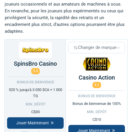
joueurs occasionnels et aux amateurs de machines à sous.
En revanche, pour les joueurs plus expérimentés ou ceux qui
privilégient la sécurité, la rapidité des retraits et un
encadrement plus strict, d’autres options pourraient être plus
adaptées.
Changer de marque
SpinsBro Casino
3.3
Casino Action
BONUS DE BIENVENUE
3.1
520 % jusqu'à 3 050 $CA + 1 000
TG
BONUS DE BIENVENUE
Bonus de bienvenue de 100%
MIN. DÉPÔT
C$30
MIN. DÉPÔT
C$10
Jouer Maintenant
Jouer Maintenant