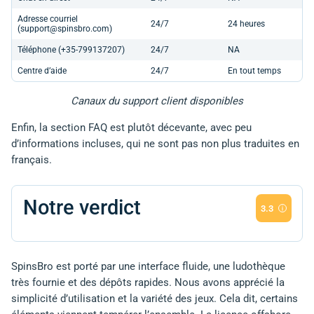
Adresse courriel
24/7
24 heures
(
support@spinsbro.com
)
Téléphone (+35-799137207)
24/7
NA
Centre d’aide
24/7
En tout temps
Canaux du support client disponibles
Enfin, la section FAQ est plutôt décevante, avec peu
d’informations incluses, qui ne sont pas non plus traduites en
français.
Notre verdict
3.3
SpinsBro est porté par une interface fluide, une ludothèque
très fournie et des dépôts rapides. Nous avons apprécié la
simplicité d’utilisation et la variété des jeux. Cela dit, certains