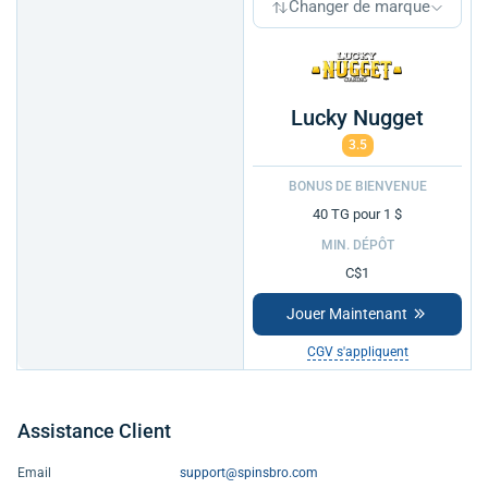
Changer de marque
Lucky Nugget
3.5
BONUS DE BIENVENUE
40 TG pour 1 $
MIN. DÉPÔT
C$1
Jouer Maintenant
CGV s'appliquent
Assistance Client
Email
support@spinsbro.com