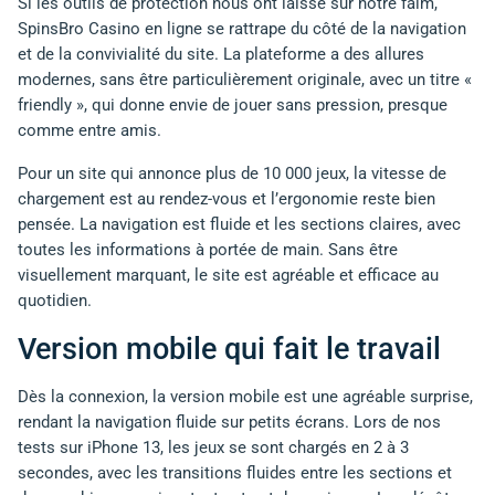
Si les outils de protection nous ont laissé sur notre faim,
SpinsBro Casino en ligne se rattrape du côté de la navigation
et de la convivialité du site. La plateforme a des allures
modernes, sans être particulièrement originale, avec un titre «
friendly », qui donne envie de jouer sans pression, presque
comme entre amis.
Pour un site qui annonce plus de 10 000 jeux, la vitesse de
chargement est au rendez-vous et l’ergonomie reste bien
pensée. La navigation est fluide et les sections claires, avec
toutes les informations à portée de main. Sans être
visuellement marquant, le site est agréable et efficace au
quotidien.
Version mobile qui fait le travail
Dès la connexion, la version mobile est une agréable surprise,
rendant la navigation fluide sur petits écrans. Lors de nos
tests sur iPhone 13, les jeux se sont chargés en 2 à 3
secondes, avec les transitions fluides entre les sections et