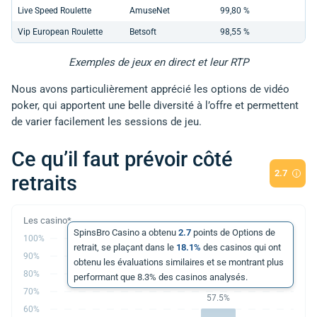
Live Speed Roulette
AmuseNet
99,80 %
Vip European Roulette
Betsoft
98,55 %
Exemples de jeux en direct et leur RTP
Nous avons particulièrement apprécié les options de vidéo
poker, qui apportent une belle diversité à l’offre et permettent
de varier facilement les sessions de jeu.
Ce qu’il faut prévoir côté
2.7
retraits
SpinsBro Casino a obtenu
2.7
points de Options de
100%
retrait, se plaçant dans le
18.1%
des casinos qui ont
90%
obtenu les évaluations similaires et se montrant plus
80%
performant que 8.3% des casinos analysés.
70%
57.5%
60%