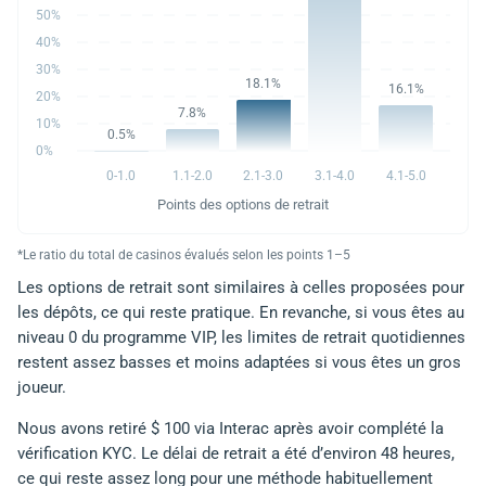
50%
40%
30%
18.1%
16.1%
20%
7.8%
10%
0.5%
0%
0-1.0
1.1-2.0
2.1-3.0
3.1-4.0
4.1-5.0
Points des options de retrait
*Le ratio du total de casinos évalués selon les points 1–5
Les options de retrait sont similaires à celles proposées pour
les dépôts, ce qui reste pratique. En revanche, si vous êtes au
niveau 0 du programme VIP, les limites de retrait quotidiennes
restent assez basses et moins adaptées si vous êtes un gros
joueur.
Nous avons retiré $ 100 via Interac après avoir complété la
vérification KYC. Le délai de retrait a été d’environ 48 heures,
ce qui reste assez long pour une méthode habituellement