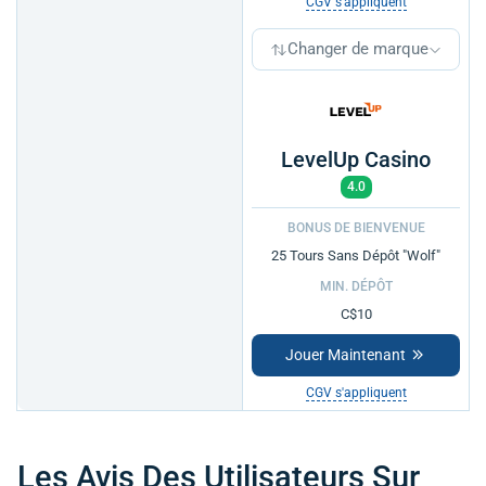
CGV s'appliquent
Changer de marque
LevelUp Casino
4.0
BONUS DE BIENVENUE
25 Tours Sans Dépôt "Wolf"
MIN. DÉPÔT
C$10
Jouer Maintenant
CGV s'appliquent
Les Avis Des Utilisateurs Sur