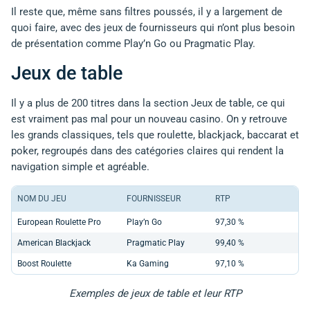
Il reste que, même sans filtres poussés, il y a largement de
quoi faire, avec des jeux de fournisseurs qui n’ont plus besoin
de présentation comme Play’n Go ou Pragmatic Play.
Jeux de table
Il y a plus de 200 titres dans la section Jeux de table, ce qui
est vraiment pas mal pour un nouveau casino. On y retrouve
les grands classiques, tels que roulette, blackjack, baccarat et
poker, regroupés dans des catégories claires qui rendent la
navigation simple et agréable.
NOM DU JEU
FOURNISSEUR
RTP
European Roulette Pro
Play’n Go
97,30 %
American Blackjack
Pragmatic Play
99,40 %
Boost Roulette
Ka Gaming
97,10 %
Exemples de jeux de table et leur RTP