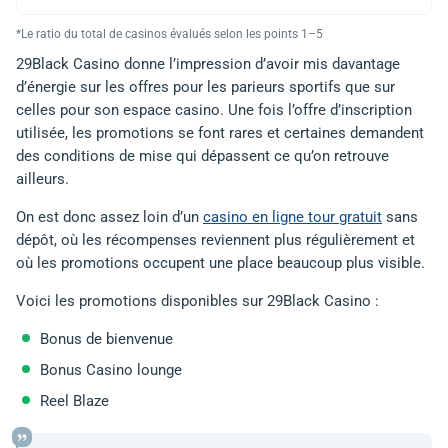
*Le ratio du total de casinos évalués selon les points 1–5
29Black Casino donne l’impression d’avoir mis davantage
d’énergie sur les offres pour les parieurs sportifs que sur
celles pour son espace casino. Une fois l’offre d’inscription
utilisée, les promotions se font rares et certaines demandent
des conditions de mise qui dépassent ce qu’on retrouve
ailleurs.
On est donc assez loin d’un
casino en ligne tour gratuit
sans
dépôt, où les récompenses reviennent plus régulièrement et
où les promotions occupent une place beaucoup plus visible.
Voici les promotions disponibles sur 29Black Casino :
Bonus de bienvenue
Bonus Casino lounge
Reel Blaze