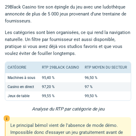
29Black Casino tire son épingle du jeu avec une ludothèque
annoncée de plus de 5 000 jeux provenant d’une trentaine de
fournisseurs.
Les catégories sont bien organisées, ce qui rend la navigation
naturelle. Un filtre par fournisseur est aussi disponible,
pratique si vous avez déjà vos studios favoris et que vous
voulez éviter de fouiller longtemps.
CATÉGORIE
RTP 29BLACK CASINO
RTP MOYEN DU SECTEUR
Machines à sous
95,40 %
96,50 %
Casino en direct
97,20 %
97 %
Jeux de table
99,55 %
99,50 %
Analyse du RTP par catégorie de jeu
Le principal bémol vient de l’absence de mode démo.
Impossible donc d’essayer un jeu gratuitement avant de