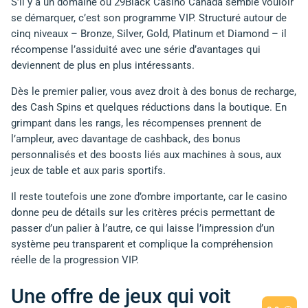
S’il y a un domaine où 29Black Casino Canada semble vouloir
se démarquer, c’est son programme VIP. Structuré autour de
cinq niveaux – Bronze, Silver, Gold, Platinum et Diamond – il
récompense l’assiduité avec une série d’avantages qui
deviennent de plus en plus intéressants.
Dès le premier palier, vous avez droit à des bonus de recharge,
des Cash Spins et quelques réductions dans la boutique. En
grimpant dans les rangs, les récompenses prennent de
l’ampleur, avec davantage de cashback, des bonus
personnalisés et des boosts liés aux machines à sous, aux
jeux de table et aux paris sportifs.
Il reste toutefois une zone d’ombre importante, car le casino
donne peu de détails sur les critères précis permettant de
passer d’un palier à l’autre, ce qui laisse l’impression d’un
système peu transparent et complique la compréhension
réelle de la progression VIP.
Une offre de jeux qui voit