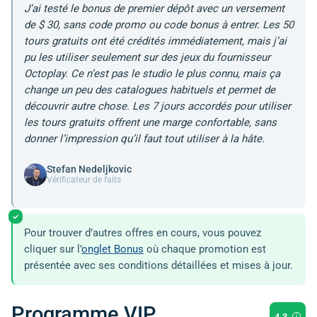
J’ai testé le bonus de premier dépôt avec un versement
de $ 30, sans code promo ou code bonus à entrer. Les 50
tours gratuits ont été crédités immédiatement, mais j’ai
pu les utiliser seulement sur des jeux du fournisseur
Octoplay. Ce n’est pas le studio le plus connu, mais ça
change un peu des catalogues habituels et permet de
découvrir autre chose. Les 7 jours accordés pour utiliser
les tours gratuits offrent une marge confortable, sans
donner l’impression qu’il faut tout utiliser à la hâte.
Stefan Nedeljkovic
Vérificateur de faits
Pour trouver d’autres offres en cours, vous pouvez
cliquer sur l’
onglet Bonus
où chaque promotion est
présentée avec ses conditions détaillées et mises à jour.
Programme VIP
4.3