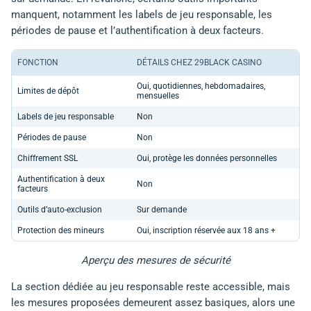
manquent, notamment les labels de jeu responsable, les
périodes de pause et l’authentification à deux facteurs.
FONCTION
DÉTAILS CHEZ 29BLACK CASINO
Oui, quotidiennes, hebdomadaires,
Limites de dépôt
mensuelles
Labels de jeu responsable
Non
Périodes de pause
Non
Chiffrement SSL
Oui, protège les données personnelles
Authentification à deux
Non
facteurs
Outils d’auto-exclusion
Sur demande
Protection des mineurs
Oui, inscription réservée aux 18 ans +
Aperçu des mesures de sécurité
La section dédiée au jeu responsable reste accessible, mais
les mesures proposées demeurent assez basiques, alors une