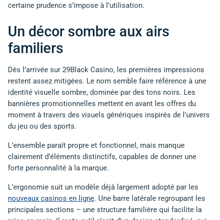
certaine prudence s’impose à l’utilisation.
Un décor sombre aux airs
familiers
Dès l’arrivée sur 29Black Casino, les premières impressions
restent assez mitigées. Le nom semble faire référence à une
identité visuelle sombre, dominée par des tons noirs. Les
bannières promotionnelles mettent en avant les offres du
moment à travers des visuels génériques inspirés de l’univers
du jeu ou des sports.
L’ensemble paraît propre et fonctionnel, mais manque
clairement d’éléments distinctifs, capables de donner une
forte personnalité à la marque.
L’ergonomie suit un modèle déjà largement adopté par les
nouveaux casinos en ligne
. Une barre latérale regroupant les
principales sections – une structure familière qui facilite la