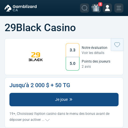
8
29Black Casino
Notre évaluation
3.3
Voir les détails
Points des joueurs
5.0
2 avis
Jusqu’à 2 000 $ + 50 TG
Je joue
19+, Choisissez l’option casino dans le menu des bonus avant de
déposer pour activer
...