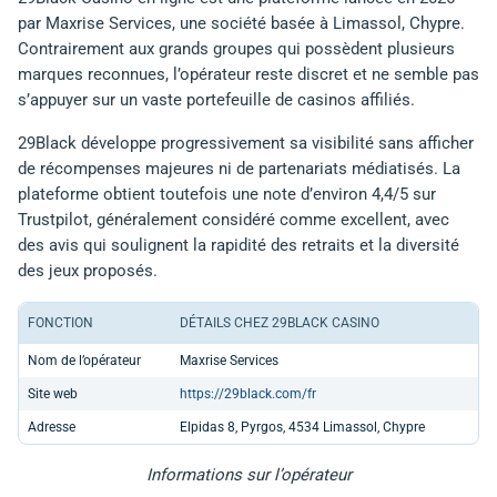
par Maxrise Services, une société basée à Limassol, Chypre.
Contrairement aux grands groupes qui possèdent plusieurs
marques reconnues, l’opérateur reste discret et ne semble pas
s’appuyer sur un vaste portefeuille de casinos affiliés.
29Black développe progressivement sa visibilité sans afficher
de récompenses majeures ni de partenariats médiatisés. La
plateforme obtient toutefois une note d’environ 4,4/5 sur
Trustpilot, généralement considéré comme excellent, avec
des avis qui soulignent la rapidité des retraits et la diversité
des jeux proposés.
FONCTION
DÉTAILS CHEZ 29BLACK CASINO
Nom de l’opérateur
Maxrise Services
Site web
https://29black.com/fr
Adresse
Elpidas 8, Pyrgos, 4534 Limassol, Chypre
Informations sur l’opérateur