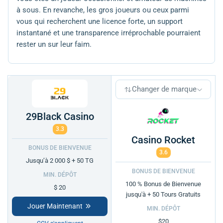
à sous. En revanche, les gros joueurs ou ceux parmi
vous qui recherchent une licence forte, un support
instantané et une transparence irréprochable pourraient
rester un sur leur faim.
Changer de marque
29Black Casino
3.3
Casino Rocket
BONUS DE BIENVENUE
3.6
Jusqu’à 2 000 $ + 50 TG
BONUS DE BIENVENUE
MIN. DÉPÔT
100 % Bonus de Bienvenue
$ 20
jusqu'à + 50 Tours Gratuits
Jouer Maintenant
MIN. DÉPÔT
$20