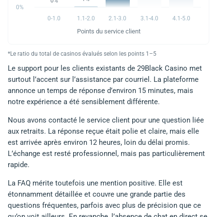
0%
0%
0-1.0
1.1-2.0
2.1-3.0
3.1-4.0
4.1-5.0
Points du service client
*Le ratio du total de casinos évalués selon les points 1–5
Le support pour les clients existants de 29Black Casino met
surtout l’accent sur l’assistance par courriel. La plateforme
annonce un temps de réponse d’environ 15 minutes, mais
notre expérience a été sensiblement différente.
Nous avons contacté le service client pour une question liée
aux retraits. La réponse reçue était polie et claire, mais elle
est arrivée après environ 12 heures, loin du délai promis.
L’échange est resté professionnel, mais pas particulièrement
rapide.
La FAQ mérite toutefois une mention positive. Elle est
étonnamment détaillée et couvre une grande partie des
questions fréquentes, parfois avec plus de précision que ce
qu’on voit ailleurs. En revanche, l’absence de chat en direct se