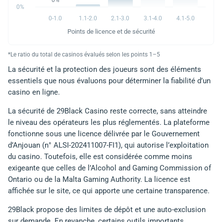
0%
0-1.0
1.1-2.0
2.1-3.0
3.1-4.0
4.1-5.0
Points de licence et de sécurité
*Le ratio du total de casinos évalués selon les points 1–5
La sécurité et la protection des joueurs sont des éléments
essentiels que nous évaluons pour déterminer la fiabilité d’un
casino en ligne.
La sécurité de 29Black Casino reste correcte, sans atteindre
le niveau des opérateurs les plus réglementés. La plateforme
fonctionne sous une licence délivrée par le Gouvernement
d’Anjouan (n° ALSI-202411007-FI1), qui autorise l’exploitation
du casino. Toutefois, elle est considérée comme moins
exigeante que celles de l’Alcohol and Gaming Commission of
Ontario ou de la Malta Gaming Authority. La licence est
affichée sur le site, ce qui apporte une certaine transparence.
29Black propose des limites de dépôt et une auto-exclusion
sur demande. En revanche, certains outils importants