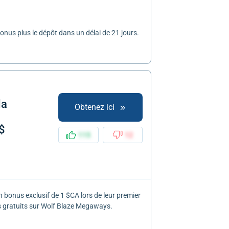
nus plus le dépôt dans un délai de 21 jours.
la
Obtenez ici
$
115
12
 bonus exclusif de 1 $CA lors de leur premier
s gratuits sur Wolf Blaze Megaways.