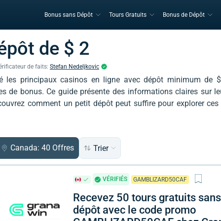
Bonus sans Dépôt
Tours Gratuits
Bonus de Dépôt
épôt de $ 2
érificateur de faits:
Stefan Nedeljkovic
é les principaux casinos en ligne avec dépôt minimum de 
s de bonus. Ce guide présente des informations claires sur le
écouvrez comment un petit dépôt peut suffire pour explorer ces s
Canada:
40 Offres
Trier
VÉRIFIÉS
GAMBLIZARD50CAF
Recevez 50 tours gratuits sans
dépôt avec le code promo