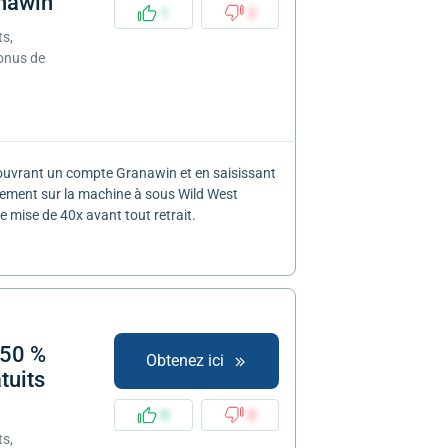
nawin
1
2
ts,
onus de
 ouvrant un compte Granawin et en saisissant
ement sur la machine à sous Wild West
 mise de 40x avant tout retrait.
250 %
Obtenez ici
tuits
0
0
ts,