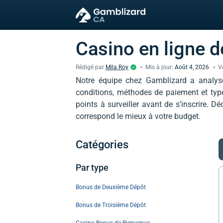
Casino en ligne d
Rédigé par
Mila Roy
Mis à jour:
Août 4, 2026
V
Notre équipe chez Gamblizard a analys
conditions, méthodes de paiement et type
points à surveiller avant de s’inscrire. D
correspond le mieux à votre budget.
Catégories
Par type
Bonus de Deuxième Dépôt
Bonus de Troisième Dépôt