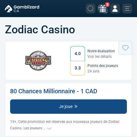
8
Zodiac Casino
Notre évaluation
4.0
Voir les détails
Points des joueurs
3.3
24 avis
80 Chances Millionnaire - 1 CAD
Je joue
19+, Cette promotion est réservée aux nouveaux joueurs de Zodiac
Casino. Les joueurs
...