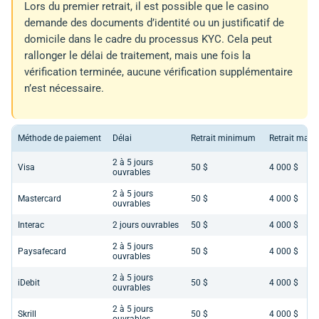
Lors du premier retrait, il est possible que le casino
demande des documents d’identité ou un justificatif de
domicile dans le cadre du processus KYC. Cela peut
rallonger le délai de traitement, mais une fois la
vérification terminée, aucune vérification supplémentaire
n’est nécessaire.
Méthode de paiement
Délai
Retrait minimum
Retrait max
2 à 5 jours
Visa
50 $
4 000 $
ouvrables
2 à 5 jours
Mastercard
50 $
4 000 $
ouvrables
Interac
2 jours ouvrables
50 $
4 000 $
2 à 5 jours
Paysafecard
50 $
4 000 $
ouvrables
2 à 5 jours
iDebit
50 $
4 000 $
ouvrables
2 à 5 jours
Skrill
50 $
4 000 $