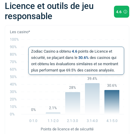
Licence et outils de jeu
4.6
responsable
100%
90%
Zodiac Casino a obtenu
4.6
points de Licence et
80%
sécurité, se plaçant dans le
30.6%
des casinos qui
70%
ont obtenu les évaluations similaires et se montrant
60%
plus performant que 69.5% des casinos analysés.
50%
39.4%
40%
30.6%
28%
30%
20%
10%
2.1%
0%
0%
0-1.0
1.1-2.0
2.1-3.0
3.1-4.0
4.1-5.0
Points de licence et de sécurité