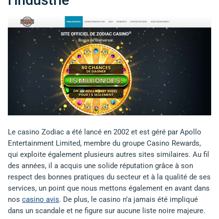
l’industrie
Le casino Zodiac a été lancé en 2002 et est géré par Apollo
Entertainment Limited, membre du groupe Casino Rewards,
qui exploite également plusieurs autres sites similaires. Au fil
des années, il a acquis une solide réputation grâce à son
respect des bonnes pratiques du secteur et à la qualité de ses
services, un point que nous mettons également en avant dans
nos
casino avis
. De plus, le casino n’a jamais été impliqué
dans un scandale et ne figure sur aucune liste noire majeure.