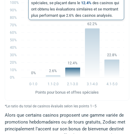
100%
spéciales, se plaçant dans le
12.4%
des casinos qui
ont obtenu les évaluations similaires et se montrant
90%
plus performant que 2.6% des casinos analysés.
80%
62.2%
70%
60%
50%
40%
30%
22.8%
20%
12.4%
10%
2.6%
0%
0%
0-1.0
1.1-2.0
2.1-3.0
3.1-4.0
4.1-5.0
Points pour bonus et offres spéciales
*Le ratio du total de casinos évalués selon les points 1–5
Alors que certains casinos proposent une gamme variée de
promotions hebdomadaires ou de tours gratuits, Zodiac met
principalement l’accent sur son bonus de bienvenue destiné