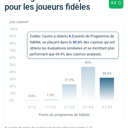
4.2
pour les joueurs fidèles
100%
Zodiac Casino a obtenu
4.2
points de Programme de
90%
fidélité, se plaçant dans le
30.6%
des casinos qui ont
80%
obtenu les évaluations similaires et se montrant plus
70%
performant que 69.4% des casinos analysés.
60%
45%
50%
40%
30.6%
30%
21.9%
20%
10%
1.9%
0.6%
0%
0-1.0
1.1-2.0
2.1-3.0
3.1-4.0
4.1-5.0
Points du programme de fidélité