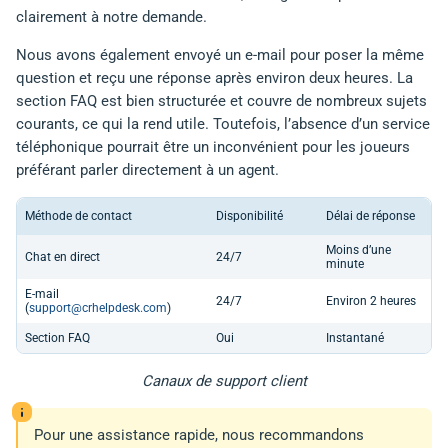
clairement à notre demande.
Nous avons également envoyé un e-mail pour poser la même
question et reçu une réponse après environ deux heures. La
section FAQ est bien structurée et couvre de nombreux sujets
courants, ce qui la rend utile. Toutefois, l’absence d’un service
téléphonique pourrait être un inconvénient pour les joueurs
préférant parler directement à un agent.
Méthode de contact
Disponibilité
Délai de réponse
Moins d’une
Chat en direct
24/7
minute
E-mail
24/7
Environ 2 heures
(
support@crhelpdesk.com
)
Section FAQ
Oui
Instantané
Canaux de support client
Pour une assistance rapide, nous recommandons