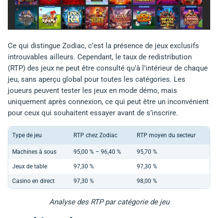
Ce qui distingue Zodiac, c’est la présence de jeux exclusifs
introuvables ailleurs. Cependant, le taux de redistribution
(RTP) des jeux ne peut être consulté qu’à l’intérieur de chaque
jeu, sans aperçu global pour toutes les catégories. Les
joueurs peuvent tester les jeux en mode démo, mais
uniquement après connexion, ce qui peut être un inconvénient
pour ceux qui souhaitent essayer avant de s’inscrire.
Type de jeu
RTP chez Zodiac
RTP moyen du secteur
Machines à sous
95,00 % – 96,40 %
95,70 %
Jeux de table
97,30 %
97,30 %
Casino en direct
97,30 %
98,00 %
Analyse des RTP par catégorie de jeu