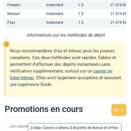
Flexepin
Instantané
1 $
21 474 836 
Neosurf
Instantané
1 $
21 474 836 
Payz
Instantané
1 $
21 474 836 
Informations sur les méthodes de dépôt
Nous recommandons Visa et Interac pour les joueurs
canadiens. Ces deux méthodes sont rapides, fiables et
permettent d’effectuer des dépôts instantanés sans
vérification supplémentaire, surtout sur un
casino en
ligne Interac
. Elles sont largement acceptées et assurent
une expérience fluide.
Promotions en cours
2.8
Zodiac Casino a obtenu
2.8
points de Bonus et offres