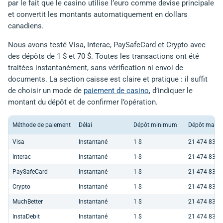
par le fait que le casino utilise l’euro comme devise principale
et convertit les montants automatiquement en dollars
canadiens.
Nous avons testé Visa, Interac, PaySafeCard et Crypto avec
des dépôts de 1 $ et 70 $. Toutes les transactions ont été
traitées instantanément, sans vérification ni envoi de
documents. La section caisse est claire et pratique : il suffit
de choisir un mode de
paiement de casino
, d’indiquer le
montant du dépôt et de confirmer l’opération.
Méthode de paiement
Délai
Dépôt minimum
Dépôt maxi
Visa
Instantané
1 $
21 474 836 
Interac
Instantané
1 $
21 474 836 
PaySafeCard
Instantané
1 $
21 474 836 
Crypto
Instantané
1 $
21 474 836 
MuchBetter
Instantané
1 $
21 474 836 
InstaDebit
Instantané
1 $
21 474 836 