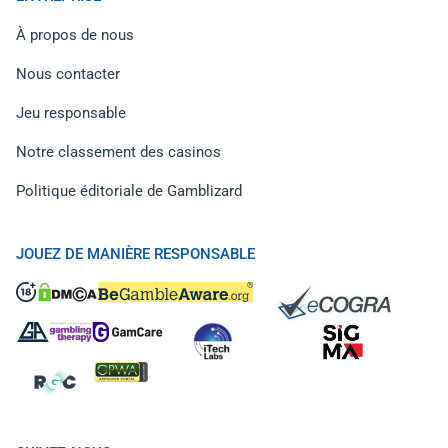
À propos de nous
Nous contacter
Jeu responsable
Notre classement des casinos
Politique éditoriale de Gamblizard
JOUEZ DE MANIÈRE RESPONSABLE