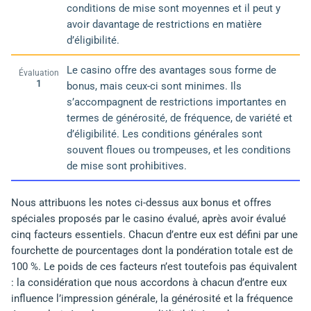
conditions de mise sont moyennes et il peut y
avoir davantage de restrictions en matière
d’éligibilité.
Le casino offre des avantages sous forme de
Évaluation
1
bonus, mais ceux-ci sont minimes. Ils
s’accompagnent de restrictions importantes en
termes de générosité, de fréquence, de variété et
d’éligibilité. Les conditions générales sont
souvent floues ou trompeuses, et les conditions
de mise sont prohibitives.
Nous attribuons les notes ci-dessus aux bonus et offres
spéciales proposés par le casino évalué, après avoir évalué
cinq facteurs essentiels. Chacun d’entre eux est défini par une
fourchette de pourcentages dont la pondération totale est de
100 %. Le poids de ces facteurs n’est toutefois pas équivalent
: la considération que nous accordons à chacun d’entre eux
influence l’impression générale, la générosité et la fréquence