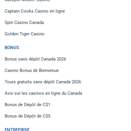
Captain Cooks Casino en ligne
Spin Casino Canada
Golden Tiger Casino
BONUS
Bonus sans dépôt Canada 2026
Casino Bonus de Bienvenue
Tours gratuits sans dépôt Canada 2026
Avis sur les casinos en ligne du Canada
Bonus de Dépôt de C$1
Bonus de Dépôt de C$5
ENTREPRISE