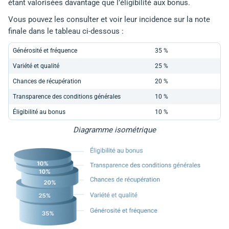
étant valorisées davantage que l’éligibilité aux bonus.
Vous pouvez les consulter et voir leur incidence sur la note
finale dans le tableau ci-dessous :
Générosité et fréquence
35 %
Variété et qualité
25 %
Chances de récupération
20 %
Transparence des conditions générales
10 %
Éligibilité au bonus
10 %
Diagramme isométrique