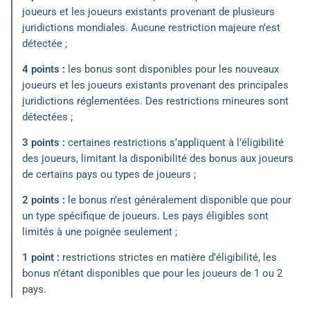
joueurs et les joueurs existants provenant de plusieurs
juridictions mondiales. Aucune restriction majeure n’est
détectée ;
4 points :
les bonus sont disponibles pour les nouveaux
joueurs et les joueurs existants provenant des principales
juridictions réglementées. Des restrictions mineures sont
détectées ;
3 points :
certaines restrictions s’appliquent à l’éligibilité
des joueurs, limitant la disponibilité des bonus aux joueurs
de certains pays ou types de joueurs ;
2 points :
le bonus n’est généralement disponible que pour
un type spécifique de joueurs. Les pays éligibles sont
limités à une poignée seulement ;
1 point :
restrictions strictes en matière d’éligibilité, les
bonus n’étant disponibles que pour les joueurs de 1 ou 2
pays.