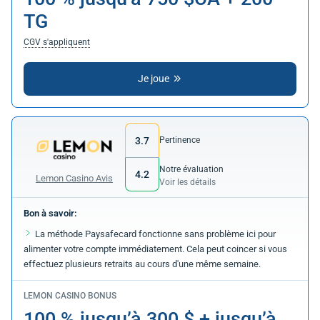
TG
CGV s'appliquent
Je joue
3.7
Pertinence
Notre évaluation
4.2
Lemon Сasino Avis
Voir les détails
Bon à savoir:
La méthode Paysafecard fonctionne sans problème ici pour
alimenter votre compte immédiatement. Cela peut coincer si vous
effectuez plusieurs retraits au cours d'une même semaine.
LEMON СASINO BONUS
100 % jusqu’à 300 $ + jusqu’à