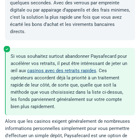
quelques secondes. Avec des verrous par empreinte
digitale ou par appairage d’appareils et des frais minimes,
c’est la solution la plus rapide une fois que vous avez
écarté les bons d’achat et les virements bancaires
directs.
Si vous souhaitez surtout abandonner Paysafecard pour
accélérer vos retraits, il peut être intéressant de jeter un
œil aux
casinos avec des retraits rapides
. Ces
opérateurs accordent déjà la priorité à un traitement
rapide de leur côté, de sorte que, quelle que soit la
méthode que vous choisissiez dans la liste ci-dessus,
les fonds parviennent généralement sur votre compte
bien plus rapidement.
Alors que les casinos exigent généralement de nombreuses
informations personnelles simplement pour vous permettre
d’effectuer un simple dépôt, Paysafecard est une option de