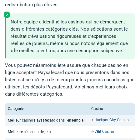
redistribution plus élevés.
Notre équipe a identifié les casinos qui se démarquent
dans différentes catégories clés. Nos sélections sont le
résultat d’évaluations rigoureuses et d’expériences
réelles de joueurs, même si nous notons également que
« le meilleur » est toujours une description subjective.
Vous pouvez néanmoins être assuré que chaque casino en
ligne acceptant Paysafecard que nous présentons dans nos
listes est ce qu’il y a de mieux pour les joueurs canadiens qui
utilisent les dépôts Paysafecard. Voici nos meilleurs choix
dans différentes catégories.
Catégorie
Casino
⭐
Jackpot City Casino
Meilleur casino Paysafecard dans l’ensemble
⭐
7Bit Casino
Meilleure sélection de jeux