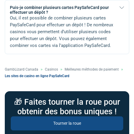
Puis-je combiner plusieurs cartes PaySafeCard pour
effectuer un dépôt ?
Oui, il est possible de combiner plusieurs cartes
PaySafeCard pour effectuer un dépôt ! De nombreux
casinos vous permettent d’utiliser plusieurs codes
pour effectuer un dépôt. Vous pouvez également
combiner vos cartes via l’application PaySafeCard.
GambLizard Canada
Casinos
Meilleures méthodes de paiement
Les sites de casino en ligne PaySafeCard
🎁 Faites tourner la roue pour
obtenir des bonus uniques !
Tourner la roue