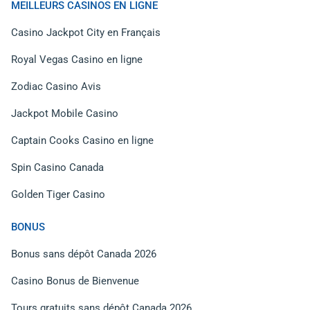
MEILLEURS CASINOS EN LIGNE
Casino Jackpot City en Français
Royal Vegas Casino en ligne
Zodiac Casino Avis
Jackpot Mobile Casino
Captain Cooks Casino en ligne
Spin Casino Canada
Golden Tiger Casino
BONUS
Bonus sans dépôt Canada 2026
Casino Bonus de Bienvenue
Tours gratuits sans dépôt Canada 2026