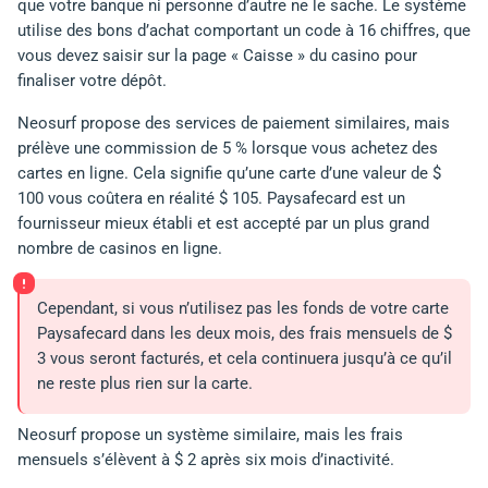
que votre banque ni personne d’autre ne le sache. Le système
utilise des bons d’achat comportant un code à 16 chiffres, que
vous devez saisir sur la page « Caisse » du casino pour
finaliser votre dépôt.
Neosurf propose des services de paiement similaires, mais
prélève une commission de 5 % lorsque vous achetez des
cartes en ligne. Cela signifie qu’une carte d’une valeur de $
100 vous coûtera en réalité $ 105. Paysafecard est un
fournisseur mieux établi et est accepté par un plus grand
nombre de casinos en ligne.
Cependant, si vous n’utilisez pas les fonds de votre carte
Paysafecard dans les deux mois, des frais mensuels de $
3 vous seront facturés, et cela continuera jusqu’à ce qu’il
ne reste plus rien sur la carte.
Neosurf propose un système similaire, mais les frais
mensuels s’élèvent à $ 2 après six mois d’inactivité.