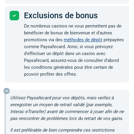
Exclusions de bonus
De nombreux casinos ne vous permettent pas de
bénéficier de bonus de bienvenue et d’autres
promotions via des
méthodes de dépôt
prépayées
comme Paysafecard. Ainsi, si vous prévoyez
d’effectuer un dépôt dans un casino avec
Paysafecard, assurez-vous de consulter d’abord
les conditions générales pour être certain de
pouvoir profiter des offres.
Utilisez Paysafecard pour vos dépôts, mais veillez à
enregistrer un moyen de retrait validé (par exemple,
Interac eTransfer) avant de commencer à jouer afin de ne
pas rencontrer de problèmes lors du retrait de vos gains.
Il est préférable de bien comprendre ces restrictions