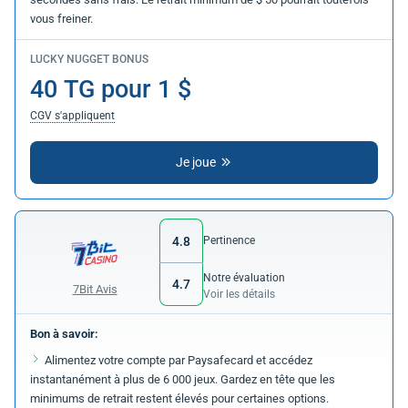
vous freiner.
LUCKY NUGGET BONUS
40 TG pour 1 $
CGV s'appliquent
Je joue
4.8
Pertinence
Notre évaluation
4.7
7Bit Avis
Voir les détails
Bon à savoir:
Alimentez votre compte par Paysafecard et accédez
instantanément à plus de 6 000 jeux. Gardez en tête que les
minimums de retrait restent élevés pour certaines options.