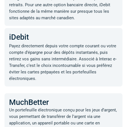
retraits. Pour une autre option bancaire directe, iDebit
fonctionne de la même manière sur presque tous les
sites adaptés au marché canadien.
iDebit
Payez directement depuis votre compte courant ou votre
compte d’épargne pour des dépôts instantanés, puis
retirez vos gains sans intermédiaire. Associé à Interac e-
Transfer, c’est le choix incontournable si vous préférez
éviter les cartes prépayées et les portefeuilles
électroniques.
MuchBetter
Un portefeuille électronique conçu pour les jeux d’argent,
vous permettant de transférer de l’argent via une
application, un appareil portable ou une carte en