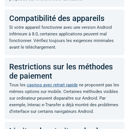
Compatibilité des appareils
Si votre appareil fonctionne avec une version Android
inférieure à 8.0, certaines applications peuvent mal
fonctionner. Vérifiez toujours les exigences minimales
avant le téléchargement.
Restrictions sur les méthodes
de paiement
Tous les
casinos avec retrait rapide
ne proposent pas les
mêmes options sur mobile. Certaines méthodes visibles
sur ordinateur peuvent disparaître sur Android. Par
exemple, Interac e-Transfer a déjà montré des problèmes
d’interface sur certains navigateurs Android.