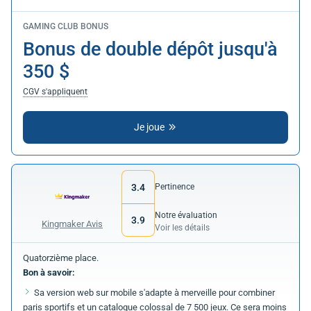
GAMING CLUB BONUS
Bonus de double dépôt jusqu'à
350 $
CGV s'appliquent
Je joue
3.4
Pertinence
Notre évaluation
3.9
Kingmaker Avis
Voir les détails
Quatorzième place.
Bon à savoir:
Sa version web sur mobile s'adapte à merveille pour combiner
paris sportifs et un catalogue colossal de 7 500 jeux. Ce sera moins