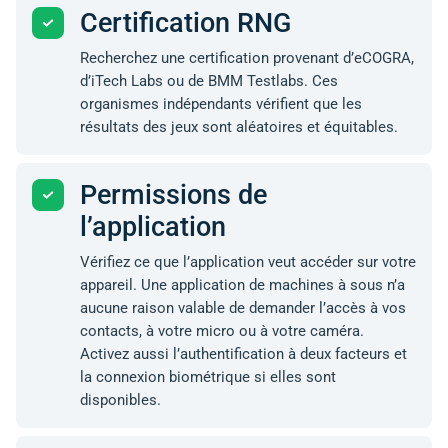
Certification RNG
Recherchez une certification provenant d’eCOGRA,
d’iTech Labs ou de BMM Testlabs. Ces
organismes indépendants vérifient que les
résultats des jeux sont aléatoires et équitables.
Permissions de
l’application
Vérifiez ce que l’application veut accéder sur votre
appareil. Une application de machines à sous n’a
aucune raison valable de demander l’accès à vos
contacts, à votre micro ou à votre caméra.
Activez aussi l’authentification à deux facteurs et
la connexion biométrique si elles sont
disponibles.