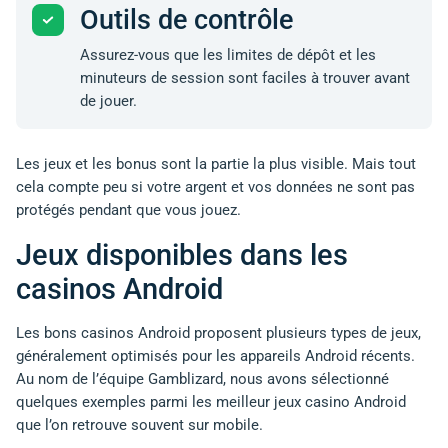
Outils de contrôle
Assurez-vous que les limites de dépôt et les
minuteurs de session sont faciles à trouver avant
de jouer.
Les jeux et les bonus sont la partie la plus visible. Mais tout
cela compte peu si votre argent et vos données ne sont pas
protégés pendant que vous jouez.
Jeux disponibles dans les
casinos Android
Les bons casinos Android proposent plusieurs types de jeux,
généralement optimisés pour les appareils Android récents.
Au nom de l’équipe Gamblizard, nous avons sélectionné
quelques exemples parmi les meilleur jeux casino Android
que l’on retrouve souvent sur mobile.