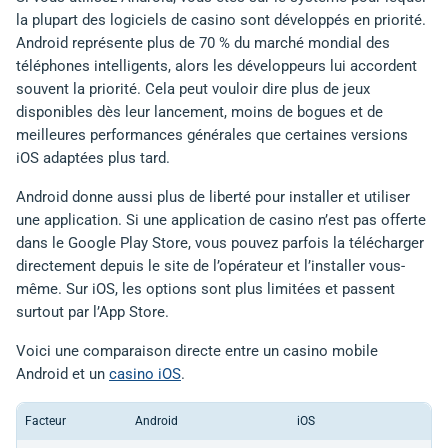
la plupart des logiciels de casino sont développés en priorité.
Android représente plus de 70 % du marché mondial des
téléphones intelligents, alors les développeurs lui accordent
souvent la priorité. Cela peut vouloir dire plus de jeux
disponibles dès leur lancement, moins de bogues et de
meilleures performances générales que certaines versions
iOS adaptées plus tard.
Android donne aussi plus de liberté pour installer et utiliser
une application. Si une application de casino n’est pas offerte
dans le Google Play Store, vous pouvez parfois la télécharger
directement depuis le site de l’opérateur et l’installer vous-
même. Sur iOS, les options sont plus limitées et passent
surtout par l’App Store.
Voici une comparaison directe entre un casino mobile
Android et un
casino iOS
.
Facteur
Android
iOS