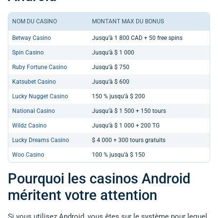
NOM DU CASINO
MONTANT MAX DU BONUS
Betway Casino
Jusqu’à 1 800 CAD + 50 free spins
Spin Casino
Jusqu’à $ 1 000
Ruby Fortune Casino
Jusqu’à $ 750
Katsubet Casino
Jusqu’à $ 600
Lucky Nugget Casino
150 % jusqu’à $ 200
National Casino
Jusqu’à $ 1 500 + 150 tours
Wildz Casino
Jusqu’à $ 1 000 + 200 TG
Lucky Dreams Casino
$ 4 000 + 300 tours gratuits
Woo Casino
100 % jusqu’à $ 150
Pourquoi les casinos Android
méritent votre attention
Si vous utilisez Android, vous êtes sur le système pour lequel