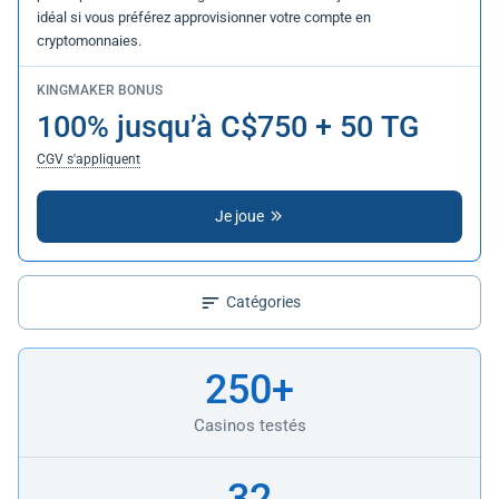
idéal si vous préférez approvisionner votre compte en
cryptomonnaies.
KINGMAKER BONUS
100% jusqu’à C$750 + 50 TG
CGV s'appliquent
Je joue
Catégories
250+
Casinos testés