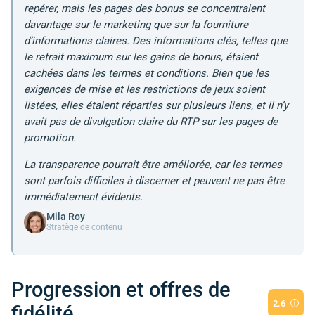
repérer, mais les pages des bonus se concentraient
davantage sur le marketing que sur la fourniture
d’informations claires. Des informations clés, telles que
le retrait maximum sur les gains de bonus, étaient
cachées dans les termes et conditions. Bien que les
exigences de mise et les restrictions de jeux soient
listées, elles étaient réparties sur plusieurs liens, et il n’y
avait pas de divulgation claire du RTP sur les pages de
promotion.
La transparence pourrait être améliorée, car les termes
sont parfois difficiles à discerner et peuvent ne pas être
immédiatement évidents.
Mila Roy
Stratège de contenu
Progression et offres de
2.6
fidélité