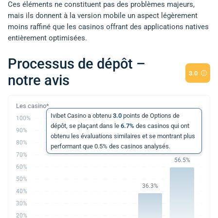
Ces éléments ne constituent pas des problèmes majeurs,
mais ils donnent à la version mobile un aspect légèrement
moins raffiné que les casinos offrant des applications natives
entièrement optimisées.
Processus de dépôt –
3.0
notre avis
Ivibet Casino a obtenu
3.0
points de Options de
100%
dépôt, se plaçant dans le
6.7%
des casinos qui ont
90%
obtenu les évaluations similaires et se montrant plus
80%
performant que 0.5% des casinos analysés.
70%
56.5%
60%
50%
36.3%
40%
30%
20%