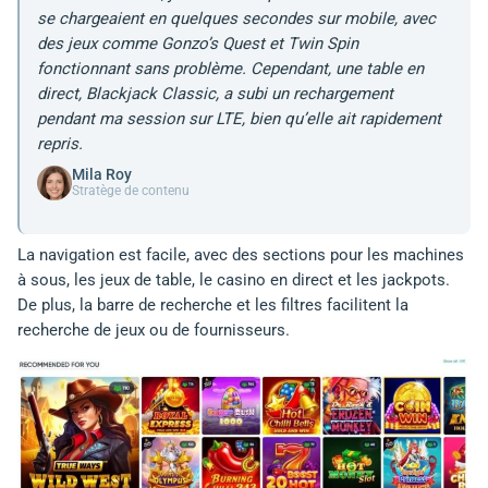
se chargeaient en quelques secondes sur mobile, avec
des jeux comme Gonzo’s Quest et Twin Spin
fonctionnant sans problème. Cependant, une table en
direct, Blackjack Classic, a subi un rechargement
pendant ma session sur LTE, bien qu’elle ait rapidement
repris.
Mila Roy
Stratège de contenu
La navigation est facile, avec des sections pour les machines
à sous, les jeux de table, le casino en direct et les jackpots.
De plus, la barre de recherche et les filtres facilitent la
recherche de jeux ou de fournisseurs.