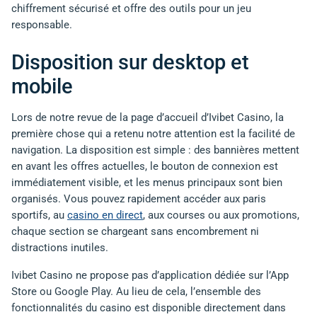
chiffrement sécurisé et offre des outils pour un jeu
responsable.
Disposition sur desktop et
mobile
Lors de notre revue de la page d’accueil d’Ivibet Casino, la
première chose qui a retenu notre attention est la facilité de
navigation. La disposition est simple : des bannières mettent
en avant les offres actuelles, le bouton de connexion est
immédiatement visible, et les menus principaux sont bien
organisés. Vous pouvez rapidement accéder aux paris
sportifs, au
casino en direct
, aux courses ou aux promotions,
chaque section se chargeant sans encombrement ni
distractions inutiles.
Ivibet Casino ne propose pas d’application dédiée sur l’App
Store ou Google Play. Au lieu de cela, l’ensemble des
fonctionnalités du casino est disponible directement dans