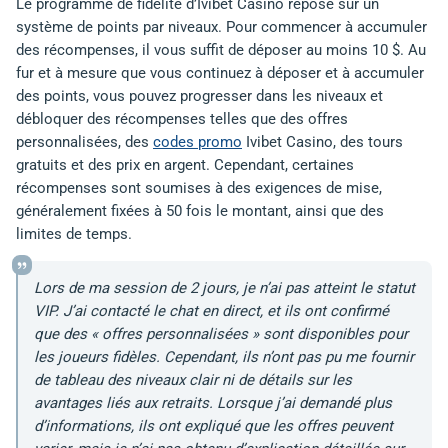
Le programme de fidélité d’Ivibet Casino repose sur un
système de points par niveaux. Pour commencer à accumuler
des récompenses, il vous suffit de déposer au moins 10 $. Au
fur et à mesure que vous continuez à déposer et à accumuler
des points, vous pouvez progresser dans les niveaux et
débloquer des récompenses telles que des offres
personnalisées, des
codes promo
Ivibet Casino, des tours
gratuits et des prix en argent. Cependant, certaines
récompenses sont soumises à des exigences de mise,
généralement fixées à 50 fois le montant, ainsi que des
limites de temps.
Lors de ma session de 2 jours, je n’ai pas atteint le statut
VIP. J’ai contacté le chat en direct, et ils ont confirmé
que des « offres personnalisées » sont disponibles pour
les joueurs fidèles. Cependant, ils n’ont pas pu me fournir
de tableau des niveaux clair ni de détails sur les
avantages liés aux retraits. Lorsque j’ai demandé plus
d’informations, ils ont expliqué que les offres peuvent