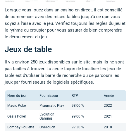
Lorsque vous jouez dans un casino en direct, il est conseillé
de commencer avec des mises faibles jusqu’à ce que vous
soyez à l’aise avec le jeu. Vérifiez toujours les règles du jeu et
le rythme du croupier pour vous assurer de bien comprendre
le déroulement du jeu.
Jeux de table
Il y a environ 250 jeux disponibles sur le site, mais ils ne sont
pas faciles à trouver. La seule façon de localiser les jeux de
table est d’utiliser la barre de recherche ou de parcourir les
jeux par fournisseurs de logiciels spécifiques.
Nom du jeu
Fournisseur
RTP
Année
Magic Poker
Pragmatic Play
98,00 %
2022
Evolution
Oasis Poker
99,00 %
2021
Gaming
Bombay Roulette
OneTouch
97,30 %
2018