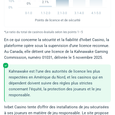
10%
2.1%
0%
0%
0-1.0
1.1-2.0
2.1-3.0
3.1-4.0
4.1-5.0
Points de licence et de sécurité
*Le ratio du total de casinos évalués selon les points 1–5
En ce qui concerne la sécurité et la fiabilité d’Ivibet Casino, la
plateforme opère sous la supervision d’une licence reconnue.
Au Canada, elle détient une licence de la Kahnawake Gaming
Commission, numéro 01031, délivrée le 5 novembre 2025.
Kahnawake est l’une des autorités de licence les plus
respectées en Amérique du Nord, et les casinos qui en
dépendent doivent suivre des règles plus strictes
concernant l’équité, la protection des joueurs et le jeu
responsable.
Ivibet Casino tente d’offrir des installations de jeu sécurisées
à ses joueurs en matière de jeu responsable. Le site propose