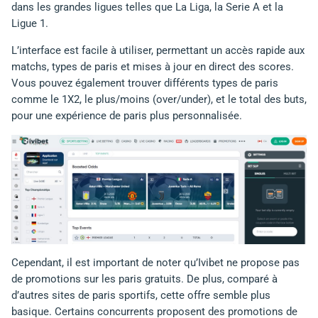
dans les grandes ligues telles que La Liga, la Serie A et la
Ligue 1.
L’interface est facile à utiliser, permettant un accès rapide aux
matchs, types de paris et mises à jour en direct des scores.
Vous pouvez également trouver différents types de paris
comme le 1X2, le plus/moins (over/under), et le total des buts,
pour une expérience de paris plus personnalisée.
Cependant, il est important de noter qu’Ivibet ne propose pas
de promotions sur les paris gratuits. De plus, comparé à
d’autres sites de paris sportifs, cette offre semble plus
basique. Certains concurrents proposent des promotions de