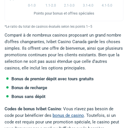
0-1.0
1.1-2.0
2.1-3.0
3.1-4.0
4.1-5.0
Points pour bonus et offres spéciales
*Le ratio du total de casinos évalués selon les points 1–5
Comparé à de nombreux casinos proposant un grand nombre
d’offres changeantes, Ivibet Casino Canada garde les choses
simples. Ils offrent une offre de bienvenue, ainsi que plusieurs
promotions continues pour les clients existants. Bien que la
sélection ne soit pas aussi étendue que celle d’autres
casinos, elle inclut les options principales.
Bonus de premier dépôt avec tours gratuits
Bonus de recharge
Bonus sans dépôt
Codes de bonus Ivibet Casino
: Vous n’avez pas besoin de
code pour bénéficier des
bonus de casino
. Toutefois, si un
code est requis pour une promotion spéciale, le casino peut