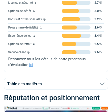
Licence et sécurité
2.7
/5
Options de dépôt
3.0
/5
Bonus et offres spéciales
3.2
/5
Programme de fidélité
2.6
/5
Experiénce de jeu
3.4
/5
Options de retrait
2.5
/5
Service client
2.6
/5
Découvrez tous les détails de notre processus
d’évaluation
ici
Table des matières
Réputation et positionnement