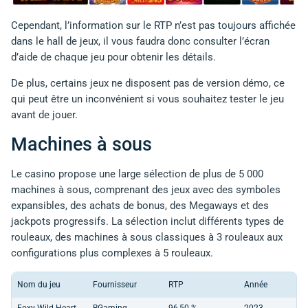
Cependant, l’information sur le RTP n’est pas toujours affichée
dans le hall de jeux, il vous faudra donc consulter l’écran
d’aide de chaque jeu pour obtenir les détails.
De plus, certains jeux ne disposent pas de version démo, ce
qui peut être un inconvénient si vous souhaitez tester le jeu
avant de jouer.
Machines à sous
Le casino propose une large sélection de plus de 5 000
machines à sous, comprenant des jeux avec des symboles
expansibles, des achats de bonus, des Megaways et des
jackpots progressifs. La sélection inclut différents types de
rouleaux, des machines à sous classiques à 3 rouleaux aux
configurations plus complexes à 5 rouleaux.
Nom du jeu
Fournisseur
RTP
Année