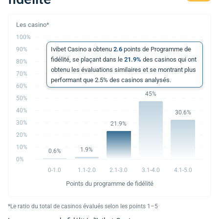
100%
Ivibet Casino a obtenu
2.6
points de Programme de
90%
fidélité, se plaçant dans le
21.9%
des casinos qui ont
80%
obtenu les évaluations similaires et se montrant plus
70%
performant que 2.5% des casinos analysés.
60%
45%
50%
40%
30.6%
30%
21.9%
20%
10%
1.9%
0.6%
0%
0-1.0
1.1-2.0
2.1-3.0
3.1-4.0
4.1-5.0
Points du programme de fidélité
*Le ratio du total de casinos évalués selon les points 1–5