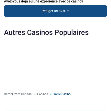
Avez-vous déjà eu une expérience avec ce casino?
Rédiger un avis
Autres Casinos Populaires
GambLizard Canada
Casinos
Welle Casino