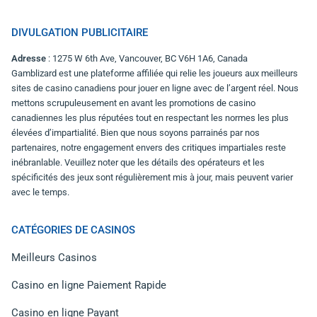
DIVULGATION PUBLICITAIRE
Adresse
: 1275 W 6th Ave, Vancouver, BC V6H 1A6, Canada
Gamblizard est une plateforme affiliée qui relie les joueurs aux meilleurs
sites de casino canadiens pour jouer en ligne avec de l’argent réel. Nous
mettons scrupuleusement en avant les promotions de casino
canadiennes les plus réputées tout en respectant les normes les plus
élevées d’impartialité. Bien que nous soyons parrainés par nos
partenaires, notre engagement envers des critiques impartiales reste
inébranlable. Veuillez noter que les détails des opérateurs et les
spécificités des jeux sont régulièrement mis à jour, mais peuvent varier
avec le temps.
CATÉGORIES DE CASINOS
Meilleurs Casinos
Casino en ligne Paiement Rapide
Casino en ligne Payant