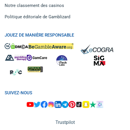
Notre classement des casinos
Politique éditoriale de Gamblizard
JOUEZ DE MANIÈRE RESPONSABLE
SUIVEZ-NOUS
Trustpilot