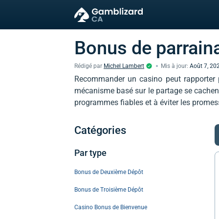
Bonus de parrain
Rédigé par
Michel Lambert
Mis à jour:
Août 7, 20
Recommander un casino peut rapporter pl
mécanisme basé sur le partage se cachent d
programmes fiables et à éviter les promess
Catégories
Par type
Bonus de Deuxième Dépôt
Bonus de Troisième Dépôt
Casino Bonus de Bienvenue