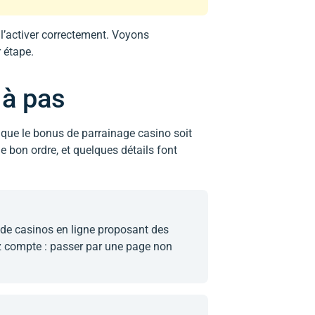
t l’activer correctement. Voyons
 étape.
 à pas
 que le bonus de parrainage casino soit
e bon ordre, et quelques détails font
de casinos en ligne proposant des
ez compte : passer par une page non