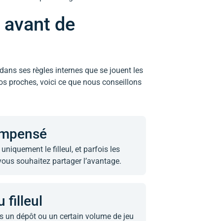
 avant de
ans ses règles internes que se jouent les
os proches, voici ce que nous conseillons
compensé
iquement le filleul, et parfois les
i vous souhaitez partager l’avantage.
 filleul
 un dépôt ou un certain volume de jeu