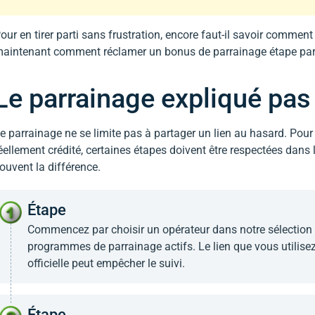
our en tirer parti sans frustration, encore faut-il savoir commen
aintenant comment réclamer un bonus de parrainage étape par
Le parrainage expliqué pas
e parrainage ne se limite pas à partager un lien au hasard. Pour
éellement crédité, certaines étapes doivent être respectées dans l
ouvent la différence.
Étape
Commencez par choisir un opérateur dans notre sélection 
programmes de parrainage actifs. Le lien que vous utilis
officielle peut empêcher le suivi.
Étape