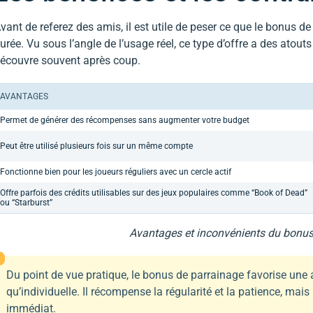
vant de referez des amis, il est utile de peser ce que le bonus 
urée. Vu sous l’angle de l’usage réel, ce type d’offre a des atout
écouvre souvent après coup.
AVANTAGES
Permet de générer des récompenses sans augmenter votre budget
Peut être utilisé plusieurs fois sur un même compte
Fonctionne bien pour les joueurs réguliers avec un cercle actif
Offre parfois des crédits utilisables sur des jeux populaires comme “Book of Dead”
ou “Starburst”
Avantages et inconvénients du bonus
Du point de vue pratique, le bonus de parrainage favorise une 
qu’individuelle. Il récompense la régularité et la patience, mais
immédiat.