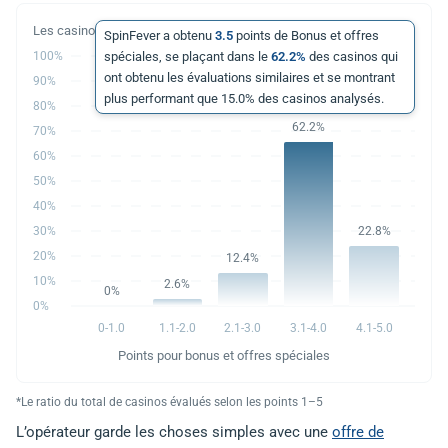
SpinFever a obtenu
3.5
points de Bonus et offres
100%
spéciales, se plaçant dans le
62.2%
des casinos qui
ont obtenu les évaluations similaires et se montrant
90%
plus performant que 15.0% des casinos analysés.
80%
62.2%
70%
60%
50%
40%
30%
22.8%
20%
12.4%
10%
2.6%
0%
0%
0-1.0
1.1-2.0
2.1-3.0
3.1-4.0
4.1-5.0
Points pour bonus et offres spéciales
*Le ratio du total de casinos évalués selon les points 1–5
L’opérateur garde les choses simples avec une
offre de