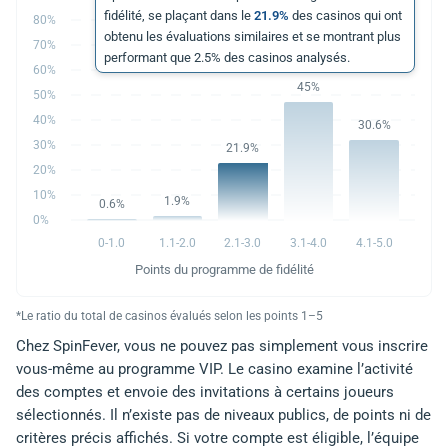
fidélité, se plaçant dans le
21.9%
des casinos qui ont
80%
obtenu les évaluations similaires et se montrant plus
70%
performant que 2.5% des casinos analysés.
60%
45%
50%
40%
30.6%
30%
21.9%
20%
10%
1.9%
0.6%
0%
0-1.0
1.1-2.0
2.1-3.0
3.1-4.0
4.1-5.0
Points du programme de fidélité
*Le ratio du total de casinos évalués selon les points 1–5
Chez SpinFever, vous ne pouvez pas simplement vous inscrire
vous-même au programme VIP. Le casino examine l’activité
des comptes et envoie des invitations à certains joueurs
sélectionnés. Il n’existe pas de niveaux publics, de points ni de
critères précis affichés. Si votre compte est éligible, l’équipe