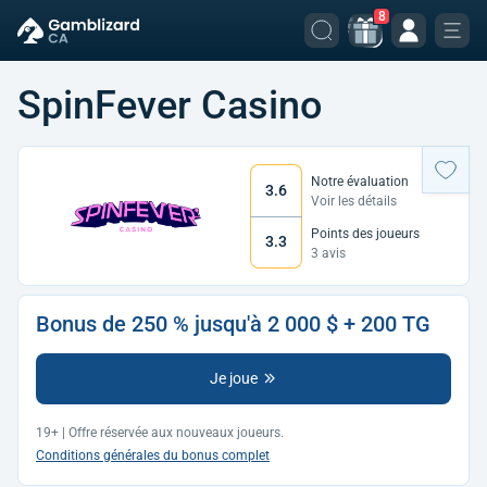
8
SpinFever Casino
Notre évaluation
3.6
Voir les détails
Points des joueurs
3.3
3 avis
Bonus de 250 % jusqu'à 2 000 $ + 200 TG
Je joue
19+ | Offre réservée aux nouveaux joueurs.
Conditions générales du bonus complet