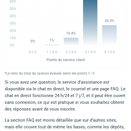
60%
50%
40%
26.4%
30%
20%
10.4%
10%
1%
0%
0%
0-1.0
1.1-2.0
2.1-3.0
3.1-4.0
4.1-5.0
Points du service client
*Le ratio du total de casinos évalués selon les points 1–5
Si vous avez une question, le service d’assistance est
disponible via le chat en direct, le courriel et une page FAQ. Le
chat en direct fonctionne 24 h/24 et 7 j/7, et il peut être ouvert
sans connexion, ce qui est pratique si vous souhaitez obtenir
des réponses avant de vous inscrire.
La section FAQ est moins détaillée que sur d’autres sites,
mais elle couvre tout de même les bases, comme les dépôts,