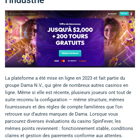
l’industrie
La plateforme a été mise en ligne en 2023 et fait partie du
groupe Dama N.V., qui gère de nombreux autres casinos en
ligne. Même si elle est récente, plusieurs joueurs ont tout de
suite reconnu la configuration — même structure, mêmes
fournisseurs et des règles de compte familières que l’on
retrouve sur d’autres marques de Dama. Lorsque vous
parcourez diverses évaluations du casino SpinFever, les
mêmes points reviennent : fonctionnement stable, conditions
claires et gestion des paiements conforme aux attentes.