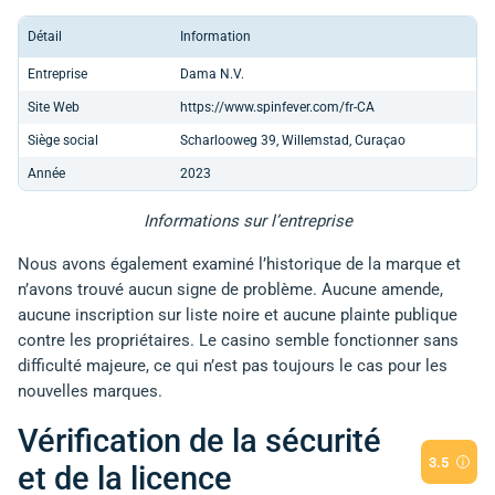
Détail
Information
Entreprise
Dama N.V.
Site Web
https://www.spinfever.com/fr-CA
Siège social
Scharlooweg 39, Willemstad, Curaçao
Année
2023
Informations sur l’entreprise
Nous avons également examiné l’historique de la marque et
n’avons trouvé aucun signe de problème. Aucune amende,
aucune inscription sur liste noire et aucune plainte publique
contre les propriétaires. Le casino semble fonctionner sans
difficulté majeure, ce qui n’est pas toujours le cas pour les
nouvelles marques.
Vérification de la sécurité
3.5
et de la licence