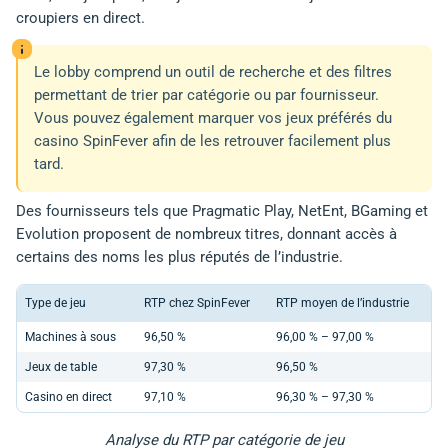
croupiers en direct.
Le lobby comprend un outil de recherche et des filtres
permettant de trier par catégorie ou par fournisseur.
Vous pouvez également marquer vos jeux préférés du
casino SpinFever afin de les retrouver facilement plus
tard.
Des fournisseurs tels que Pragmatic Play, NetEnt, BGaming et
Evolution proposent de nombreux titres, donnant accès à
certains des noms les plus réputés de l’industrie.
Type de jeu
RTP chez SpinFever
RTP moyen de l’industrie
Machines à sous
96,50 %
96,00 % – 97,00 %
Jeux de table
97,30 %
96,50 %
Casino en direct
97,10 %
96,30 % – 97,30 %
Analyse du RTP par catégorie de jeu