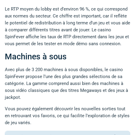
Le RTP moyen du lobby est d’environ 96 %, ce qui correspond
aux normes du secteur. Ce chiffre est important, car il reflète
le potentiel de redistribution à long terme d’un jeu et vous aide
à comparer différents titres avant de jouer. Le casino
SpinFever affiche les taux de RTP directement dans les jeux et
vous permet de les tester en mode démo sans connexion.
Machines à sous
Avec plus de 3 200 machines à sous disponibles, le casino
SpinFever propose l’une des plus grandes sélections de sa
catégorie. La gamme comprend aussi bien des machines à
sous vidéo classiques que des titres Megaways et des jeux à
jackpot.
Vous pouvez également découvrir les nouvelles sorties tout
en retrouvant vos favoris, ce qui facilite l’exploration de styles
de jeu variés.