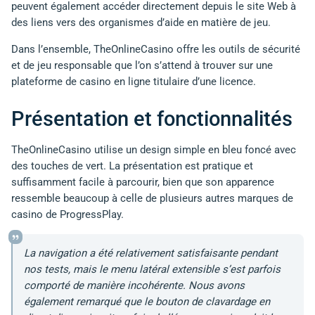
peuvent également accéder directement depuis le site Web à
des liens vers des organismes d’aide en matière de jeu.
Dans l’ensemble, TheOnlineCasino offre les outils de sécurité
et de jeu responsable que l’on s’attend à trouver sur une
plateforme de casino en ligne titulaire d’une licence.
Présentation et fonctionnalités
TheOnlineCasino utilise un design simple en bleu foncé avec
des touches de vert. La présentation est pratique et
suffisamment facile à parcourir, bien que son apparence
ressemble beaucoup à celle de plusieurs autres marques de
casino de ProgressPlay.
La navigation a été relativement satisfaisante pendant
nos tests, mais le menu latéral extensible s’est parfois
comporté de manière incohérente. Nous avons
également remarqué que le bouton de clavardage en