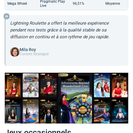
Pragmatic Play
Mega Wheel
96,51%
Moyenne
Live
Lightning Roulette a offert la meilleure expérience
pendant nos tests grâce à la qualité stable de sa
diffusion en continu et à son rythme de jeu rapide.
Mila Roy
Content Strategist
Jeux occasionnels