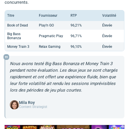
concurrents.
Titre
Fournisseur
RTP
Volatilité
Book of Dead
Play’n GO
96,21%
Élevée
Big Bass
Pragmatic Play
96,71%
Élevée
Bonanza
Money Train 3
Relax Gaming
96,10%
Élevée
Nous avons testé Big Bass Bonanza et Money Train 3
pendant notre évaluation. Les deux jeux se sont chargés
rapidement et ont offert une expérience fluide, bien que
leur forte volatilité ait rendu les sessions imprévisibles
lors des périodes de jeu plus courtes.
Mila Roy
Content Strategist