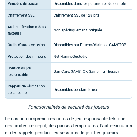
Périodes de pause
Disponibles dans les paramètres du compte
Chiffrement SSL
Chiffrement SSL de 128 bits
Authentification à deux
Non spécifiquement indiquée
facteurs
Outils d’auto-exclusion
Disponibles par l’intermédiaire de GAMSTOP
Protection des mineurs
Net Nanny, Qustodio
Soutien au jeu
GamCare, GAMSTOP, Gambling Therapy
responsable
Rappels de vérification
Disponibles pendant le jeu
de la réalité
Fonctionnalités de sécurité des joueurs
Le casino comprend des outils de jeu responsable tels que
des limites de dépôt, des pauses temporaires, l’auto-exclusion
et des rappels pendant les sessions de jeu. Les joueurs