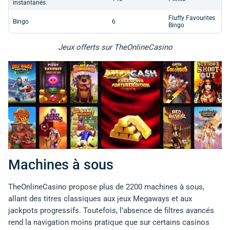
instantanés
Fluffy Favourites
Bingo
6
Bingo
Jeux offerts sur TheOnlineCasino
Machines à sous
TheOnlineCasino propose plus de 2200 machines à sous,
allant des titres classiques aux jeux Megaways et aux
jackpots progressifs. Toutefois, l’absence de filtres avancés
rend la navigation moins pratique que sur certains casinos