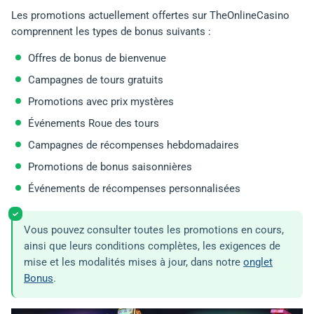
Les promotions actuellement offertes sur TheOnlineCasino
comprennent les types de bonus suivants :
Offres de bonus de bienvenue
Campagnes de tours gratuits
Promotions avec prix mystères
Événements Roue des tours
Campagnes de récompenses hebdomadaires
Promotions de bonus saisonnières
Événements de récompenses personnalisées
Vous pouvez consulter toutes les promotions en cours,
ainsi que leurs conditions complètes, les exigences de
mise et les modalités mises à jour, dans notre
onglet
Bonus
.