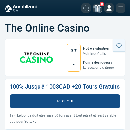
8
The Online Casino
Notre évaluation
3.7
Voir les détails
Points des joueurs
-
Laissez une critique
100% Jusqu'à 100$CAD +20 Tours Gratuits
Je joue
19+, Le bonus doit être misé 50 fois avant tout retrait et n'est valable
que pour 30
...