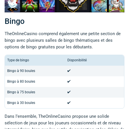
Bingo
TheOnlineCasino comprend également une petite section de
bingo avec plusieurs salles de bingo thématiques et des
options de bingo gratuites pour les débutants.
Type de bingo
Disponibilité
✔️
Bingo à 90 boules
✔️
Bingo à 80 boules
✔️
Bingo à 75 boules
✔️
Bingo à 30 boules
Dans l’ensemble, TheOnlineCasino propose une solide
sélection de jeux pour les joueurs occasionnels et de niveau