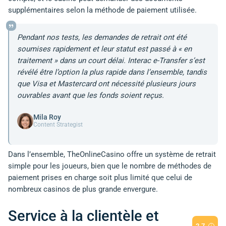
supplémentaires selon la méthode de paiement utilisée.
Pendant nos tests, les demandes de retrait ont été
soumises rapidement et leur statut est passé à « en
traitement » dans un court délai. Interac e-Transfer s’est
révélé être l’option la plus rapide dans l’ensemble, tandis
que Visa et Mastercard ont nécessité plusieurs jours
ouvrables avant que les fonds soient reçus.
Mila Roy
Content Strategist
Dans l’ensemble, TheOnlineCasino offre un système de retrait
simple pour les joueurs, bien que le nombre de méthodes de
paiement prises en charge soit plus limité que celui de
nombreux casinos de plus grande envergure.
Service à la clientèle et
2.7