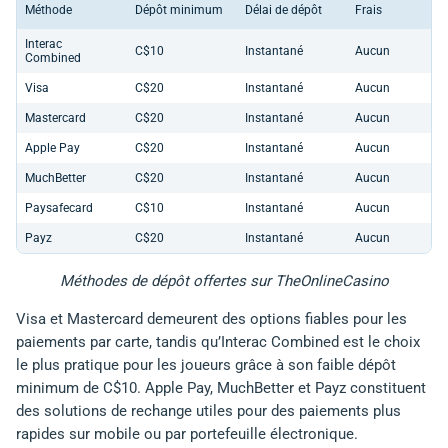
Méthode
Dépôt minimum
Délai de dépôt
Frais
Interac
C$10
Instantané
Aucun
Combined
Visa
C$20
Instantané
Aucun
Mastercard
C$20
Instantané
Aucun
Apple Pay
C$20
Instantané
Aucun
MuchBetter
C$20
Instantané
Aucun
Paysafecard
C$10
Instantané
Aucun
Payz
C$20
Instantané
Aucun
Méthodes de dépôt offertes sur TheOnlineCasino
Visa et Mastercard demeurent des options fiables pour les
paiements par carte, tandis qu’Interac Combined est le choix
le plus pratique pour les joueurs grâce à son faible dépôt
minimum de C$10. Apple Pay, MuchBetter et Payz constituent
des solutions de rechange utiles pour des paiements plus
rapides sur mobile ou par portefeuille électronique.