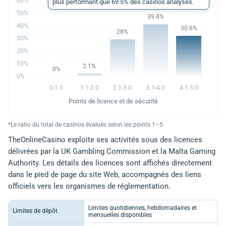
60%
plus performant que 69.5% des casinos analysés.
50%
39.4%
40%
30.6%
28%
30%
20%
10%
2.1%
0%
0%
0-1.0
1.1-2.0
2.1-3.0
3.1-4.0
4.1-5.0
Points de licence et de sécurité
*Le ratio du total de casinos évalués selon les points 1–5
TheOnlineCasino exploite ses activités sous des licences
délivrées par la UK Gambling Commission et la Malta Gaming
Authority. Les détails des licences sont affichés directement
dans le pied de page du site Web, accompagnés des liens
officiels vers les organismes de réglementation.
Limites quotidiennes, hebdomadaires et
Limites de dépôt
mensuelles disponibles