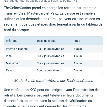
*Le ratio du total de casinos évalués selon les points 1–5
TheOnlineCasino prend en charge les retraits par Interac e-
Transfer, Visa, Mastercard et Payz. La caisse est simple à
utiliser, et les demandes de retrait peuvent être soumises en
seulement quelques étapes directement à partir du tableau de
bord du compte.
Méthode
Délai de retrait
Frais
Interac e-Transfer
1 à 3 jours ouvrables
Aucun
Visa
3 à 7 jours ouvrables
Aucun
Mastercard
3 à 7 jours ouvrables
Aucun
Payz
3 jours ouvrables
Aucun
Méthodes de retrait offertes sur TheOnlineCasino
Une vérification KYC peut être exigée avant l’approbation des
retraits. Les joueurs peuvent téléverser leurs documents
d’identité directement dans la section de vérification du
compte, et le casino peut demander des documents