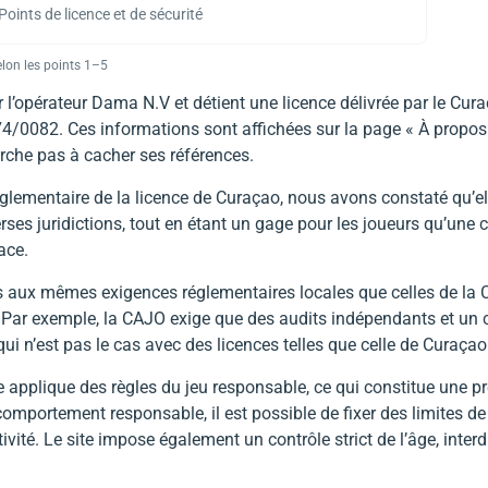
Points de licence et de sécurité
elon les points 1–5
 l’opérateur Dama N.V et détient une licence délivrée par le Cu
0082. Ces informations sont affichées sur la page « À propos 
erche pas à cacher ses références.
glementaire de la licence de Curaçao, nous avons constaté qu’e
ses juridictions, tout en étant un gage pour les joueurs qu’une ce
ace.
s aux mêmes exigences réglementaires locales que celles de la
. Par exemple, la CAJO exige que des audits indépendants et un co
qui n’est pas le cas avec des licences telles que celle de Curaçao
gne applique des règles du jeu responsable, ce qui constitue une 
comportement responsable, il est possible de fixer des limites de
tivité. Le site impose également un contrôle strict de l’âge, interd