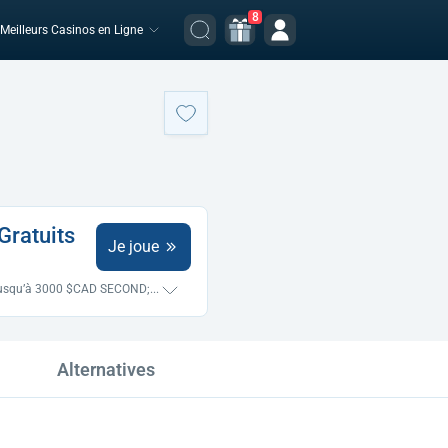
8
Meilleurs Casinos en Ligne
Gratuits
Je joue
 jusqu’à 3000 $CAD SECOND;
...
Alternatives