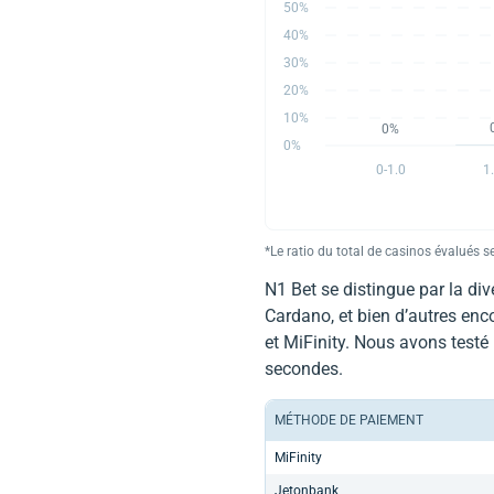
50%
40%
30%
20%
10%
0%
0%
0-1.0
1
*Le ratio du total de casinos évalués s
N1 Bet se distingue par la div
Cardano, et bien d’autres enc
et MiFinity. Nous avons testé
secondes.
MÉTHODE DE PAIEMENT
MiFinity
Jetonbank