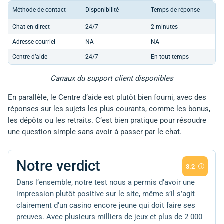
Méthode de contact
Disponibilité
Temps de réponse
Chat en direct
24/7
2 minutes
Adresse courriel
NA
NA
Centre d’aide
24/7
En tout temps
Canaux du support client disponibles
En parallèle, le Centre d’aide est plutôt bien fourni, avec des
réponses sur les sujets les plus courants, comme les bonus,
les dépôts ou les retraits. C’est bien pratique pour résoudre
une question simple sans avoir à passer par le chat.
Notre verdict
3.2
Dans l’ensemble, notre test nous a permis d’avoir une
impression plutôt positive sur le site, même s’il s’agit
clairement d’un casino encore jeune qui doit faire ses
preuves. Avec plusieurs milliers de jeux et plus de 2 000