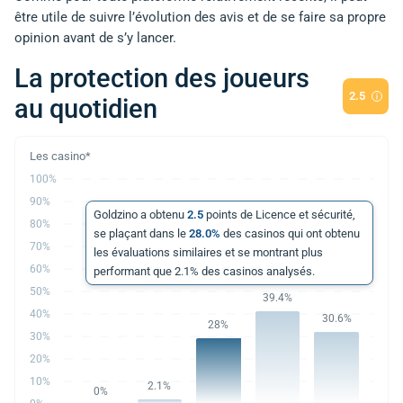
être utile de suivre l’évolution des avis et de se faire sa propre
opinion avant de s’y lancer.
La protection des joueurs
2.5
au quotidien
100%
90%
Goldzino a obtenu
2.5
points de Licence et sécurité,
80%
se plaçant dans le
28.0%
des casinos qui ont obtenu
70%
les évaluations similaires et se montrant plus
60%
performant que 2.1% des casinos analysés.
50%
39.4%
40%
30.6%
28%
30%
20%
10%
2.1%
0%