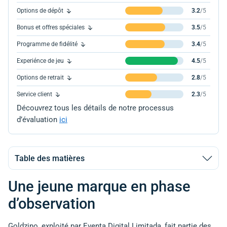
Options de dépôt
3.2
/5
Bonus et offres spéciales
3.5
/5
Programme de fidélité
3.4
/5
Experiénce de jeu
4.5
/5
Options de retrait
2.8
/5
Service client
2.3
/5
Découvrez tous les détails de notre processus
d’évaluation
ici
Table des matières
Une jeune marque en phase
d’observation
Goldzino, exploité par Eventa Digital Limitada, fait partie des