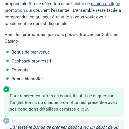
propose plutôt une sélection assez claire de
casino en ligne
promotion
qui couvrent l’essentiel. L’ensemble reste facile à
comprendre, ce qui peut être utile si vous voulez voir
rapidement ce qui est disponible.
Voici les promotions que vous pouvez trouver sur Goldzino
Casino :
Bonus de bienvenue
Cashback progressif
Tournois
Bonus highroller
Pour repérer les offres en cours, il suffit de cliquer sur
l’onglet Bonus où chaque promotion est présentée avec
ses conditions détaillées et mises à jour.
J’ai testé le bonus de premier dépôt avec un dépôt de 30