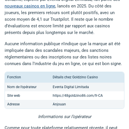
nouveaux casinos en ligne
, lancés en 2025. Du côté des
joueurs, les premiers retours sont plutôt positifs, avec un
score moyen de 4,1 sur Trustpilot. Il reste que le nombre
d’évaluations est encore limité par rapport aux casinos
présents depuis plus longtemps sur le marché.
Aucune information publique n’indique que la marque ait été
impliquée dans des scandales majeurs, des sanctions
réglementaires ou des inscriptions sur des listes noires
connues dans l’industrie du jeu en ligne, ce qui est bon signe.
Fonction
Détails chez Goldzino Casino
Nom de l’opérateur
Eventa Digital Limitada
Site web
https://48goldzino86.com/fr-CA
Adresse
Anjouan
Informations sur l’opérateur
Comme pour toute plateforme relativement récente, il peut