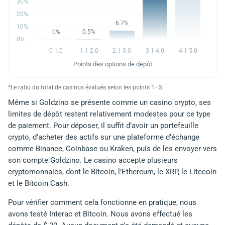
30%
20%
6.7%
10%
0.5%
0%
0%
0-1.0
1.1-2.0
2.1-3.0
3.1-4.0
4.1-5.0
Points des options de dépôt
*Le ratio du total de casinos évalués selon les points 1–5
Même si Goldzino se présente comme un casino crypto, ses
limites de dépôt restent relativement modestes pour ce type
de paiement. Pour déposer, il suffit d’avoir un portefeuille
crypto, d’acheter des actifs sur une plateforme d’échange
comme Binance, Coinbase ou Kraken, puis de les envoyer vers
son compte Goldzino. Le casino accepte plusieurs
cryptomonnaies, dont le Bitcoin, l’Ethereum, le XRP, le Litecoin
et le Bitcoin Cash.
Pour vérifier comment cela fonctionne en pratique, nous
avons testé Interac et Bitcoin. Nous avons effectué les