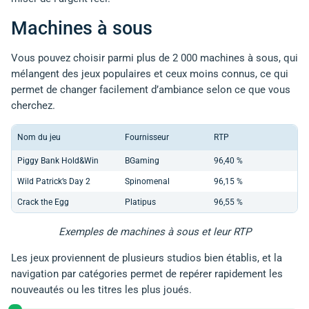
Machines à sous
Vous pouvez choisir parmi plus de 2 000 machines à sous, qui
mélangent des jeux populaires et ceux moins connus, ce qui
permet de changer facilement d’ambiance selon ce que vous
cherchez.
Nom du jeu
Fournisseur
RTP
Piggy Bank Hold&Win
BGaming
96,40 %
Wild Patrick’s Day 2
Spinomenal
96,15 %
Crack the Egg
Platipus
96,55 %
Exemples de machines à sous et leur RTP
Les jeux proviennent de plusieurs studios bien établis, et la
navigation par catégories permet de repérer rapidement les
nouveautés ou les titres les plus joués.