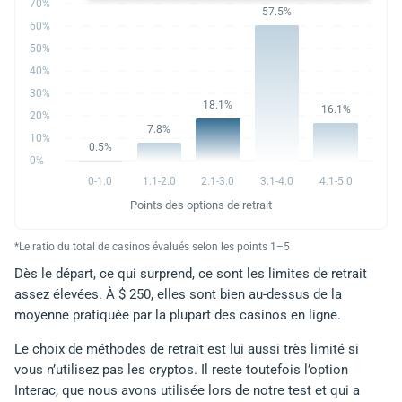
70%
57.5%
60%
50%
40%
30%
18.1%
16.1%
20%
7.8%
10%
0.5%
0%
0-1.0
1.1-2.0
2.1-3.0
3.1-4.0
4.1-5.0
Points des options de retrait
*Le ratio du total de casinos évalués selon les points 1–5
Dès le départ, ce qui surprend, ce sont les limites de retrait
assez élevées. À $ 250, elles sont bien au-dessus de la
moyenne pratiquée par la plupart des casinos en ligne.
Le choix de méthodes de retrait est lui aussi très limité si
vous n’utilisez pas les cryptos. Il reste toutefois l’option
Interac, que nous avons utilisée lors de notre test et qui a