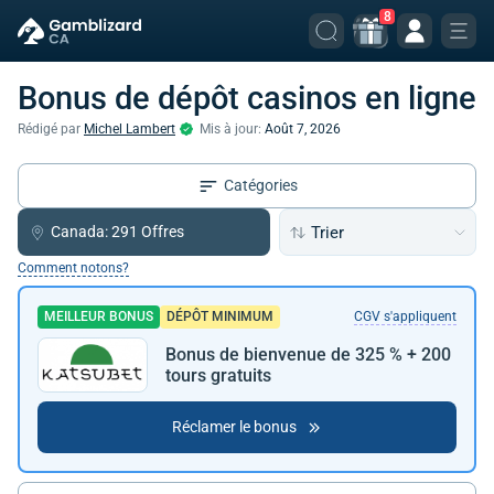
8
Bonus de dépôt casinos en ligne
Rédigé par
Michel Lambert
Mis à jour:
Août 7, 2026
Catégories
Trier
Canada:
291 Offres
Comment notons?
MEILLEUR BONUS
DÉPÔT MINIMUM
CGV s'appliquent
Bonus de bienvenue de 325 % + 200
tours gratuits
Réclamer le bonus