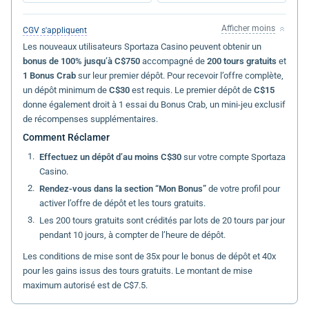
Afficher moins
CGV s'appliquent
Les nouveaux utilisateurs Sportaza Casino peuvent obtenir un
bonus de 100% jusqu’à C$750
accompagné de
200 tours gratuits
et
1 Bonus Crab
sur leur premier dépôt. Pour recevoir l’offre complète,
un dépôt minimum de
C$30
est requis. Le premier dépôt de
C$15
donne également droit à 1 essai du Bonus Crab, un mini-jeu exclusif
de récompenses supplémentaires.
Comment Réclamer
Effectuez un dépôt d’au moins C$30
sur votre compte Sportaza
Casino.
Rendez-vous dans la section “Mon Bonus”
de votre profil pour
activer l’offre de dépôt et les tours gratuits.
Les 200 tours gratuits sont crédités par lots de 20 tours par jour
pendant 10 jours, à compter de l’heure de dépôt.
Les conditions de mise sont de 35x pour le bonus de dépôt et 40x
pour les gains issus des tours gratuits. Le montant de mise
maximum autorisé est de C$7.5.