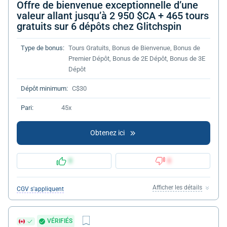
Offre de bienvenue exceptionnelle d’une
valeur allant jusqu’à 2 950 $CA + 465 tours
gratuits sur 6 dépôts chez Glitchspin
Type de bonus:
Tours Gratuits, Bonus de Bienvenue, Bonus de
Premier Dépôt, Bonus de 2E Dépôt, Bonus de 3E
Dépôt
Dépôt minimum:
C$30
Pari:
45x
Obtenez ici
0
0
Afficher les détails
CGV s'appliquent
VÉRIFIÉS