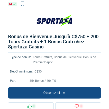
Bonus de Bienvenue Jusqu’à C$750 + 200
Tours Gratuits + 1 Bonus Crab chez
Sportaza Casino
Type de bonus:
Tours Gratuits, Bonus de Bienvenue, Bonus de
Premier Dépôt
Dépôt minimum:
C$30
Pari:
35x Bonus / 40x TG
Obtenez ici
0
0