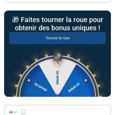
🎁 Faites tourner la roue pour
obtenir des bonus uniques !
Tourner la roue