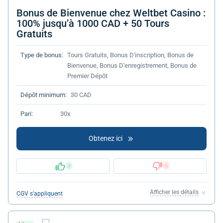
Bonus de Bienvenue chez Weltbet Casino :
100% jusqu’à 1000 CAD + 50 Tours
Gratuits
Type de bonus:
Tours Gratuits, Bonus D'inscription, Bonus de
Bienvenue, Bonus D'enregistrement, Bonus de
Premier Dépôt
Dépôt minimum:
30 CAD
Pari:
30x
Obtenez ici
0
0
Afficher les détails
CGV s'appliquent