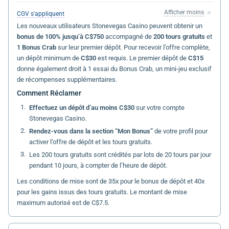
Afficher moins
CGV s'appliquent
Les nouveaux utilisateurs Stonevegas Casino peuvent obtenir un
bonus de 100% jusqu’à C$750
accompagné de
200 tours gratuits
et
1 Bonus Crab
sur leur premier dépôt. Pour recevoir l’offre complète,
un dépôt minimum de
C$30
est requis. Le premier dépôt de
C$15
donne également droit à 1 essai du Bonus Crab, un mini-jeu exclusif
de récompenses supplémentaires.
Comment Réclamer
Effectuez un dépôt d’au moins C$30
sur votre compte
Stonevegas Casino.
Rendez-vous dans la section “Mon Bonus”
de votre profil pour
activer l’offre de dépôt et les tours gratuits.
Les 200 tours gratuits sont crédités par lots de 20 tours par jour
pendant 10 jours, à compter de l’heure de dépôt.
Les conditions de mise sont de 35x pour le bonus de dépôt et 40x
pour les gains issus des tours gratuits. Le montant de mise
maximum autorisé est de C$7.5.