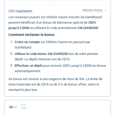
Afficher moins
CGV s'appliquent
Les nouveaux joueurs sur 24Slots Casino inscrits via Gamblizard
peuvent bénéficier d’un bonus de bienvenue spécial de
200%
jusqu’à C$500
en utilisant le code promotionnel
24LIZARD200
.
Comment réclamer le bonus
Créez un compte
sur 24Slots Casino en passant par
Gamblizard.
Utilisez le code bonus
24LIZARD200
lors de votre premier
dépôt. Le dépôt minimum est de C$15.
Effectuez un dépôt
pour recevoir 200% jusqu’à C$500 en bonus
automatiquement.
Ce bonus est soumis à une exigence de mise de 35x. La limite de
mise maximale est de C$18 ou de 5 % du bonus offert, selon le
montant le plus bas.