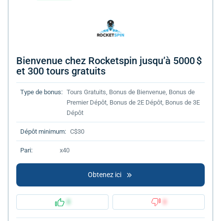
Bienvenue chez Rocketspin jusqu’à 5000 $
et 300 tours gratuits
Type de bonus:
Tours Gratuits, Bonus de Bienvenue, Bonus de
Premier Dépôt, Bonus de 2E Dépôt, Bonus de 3E
Dépôt
Dépôt minimum:
C$30
Pari:
x40
Obtenez ici
0
0