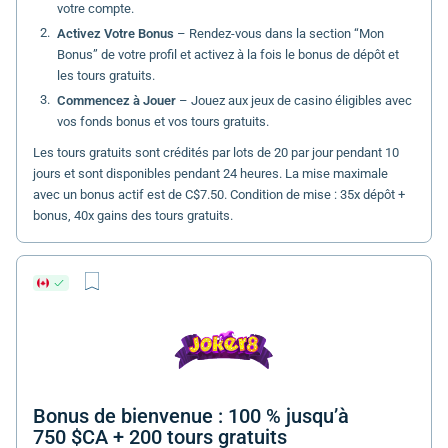
votre compte.
Activez Votre Bonus
– Rendez-vous dans la section “Mon
Bonus” de votre profil et activez à la fois le bonus de dépôt et
les tours gratuits.
Commencez à Jouer
– Jouez aux jeux de casino éligibles avec
vos fonds bonus et vos tours gratuits.
Les tours gratuits sont crédités par lots de 20 par jour pendant 10
jours et sont disponibles pendant 24 heures. La mise maximale
avec un bonus actif est de C$7.50. Condition de mise : 35x dépôt +
bonus, 40x gains des tours gratuits.
Bonus de bienvenue : 100 % jusqu’à
750 $CA + 200 tours gratuits