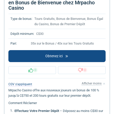
en Bonus de Bienvenue chez Mrpacho
Casino
Type de bonus:
Tours Gratuits, Bonus de Bienvenue, Bonus Égal
du Casino, Bonus de Premier Dépôt
Dépôt minimum:
C$30
Pari:
35x sur le Bonus / 40x sur les Tours Gratuits
Obtenez ici
0
0
Afficher moins
CGV s'appliquent
Mrpacho Casino offre aux nouveaux joueurs un bonus de 100 %
jusqu’à C$750 et 200 tours gratuits sur leur premier dépôt.
Comment Réclamer
Effectuez Votre Premier Dépôt
– Déposez au moins C$30 sur