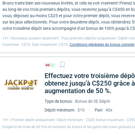
Bruno traite bien ses nouveaux invités, et cela se voit vraiment! Prenez
au long de vos trois premiers dépôts, vous recevrez jusqu’à C$450 en bo
vous, déposez au moins C$25 et pour votre premier dépôt, vous recevr
sur les jeux sélectionnés. Pour votre deuxième dépôt, vous obtiendrez 
votre troisième dépôt sera accompagné d’un bonus de 100% jusqu’à C
19+ | Nouveaux joueurs seulement. Trois premiers dépôts uniquement. Dépôt min
maximale : C$10. Gain maximum: C$70.
Conditions générales du bonus complet
Effectuez votre troisième dépô
obtenez jusqu’à C$250 grâce à
augmentation de 50 %.
Type de bonus:
Bonus de 3E Dépôt
Dépôt minimum:
$10
Pari:
40x
19+ | Premier dépôt uniquement. Dépôt minimum : C$20, bonus maximum : C$50. Je
Exigence de mise de 60 fois le montant du bonus et les gains des tours gratuits (