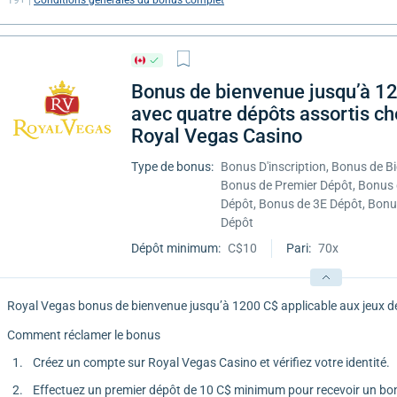
19+ |
Conditions générales du bonus complet
Bonus de bienvenue jusqu’à 1
avec quatre dépôts assortis ch
Royal Vegas Casino
Type de bonus:
Bonus D'inscription, Bonus de B
Bonus de Premier Dépôt, Bonus 
Dépôt, Bonus de 3E Dépôt, Bonu
Dépôt
Dépôt minimum:
C$10
Pari:
70x
Royal Vegas bonus de bienvenue jusqu’à 1200 C$ applicable aux jeux d
Comment réclamer le bonus
Créez un compte sur Royal Vegas Casino et vérifiez votre identité.
Effectuez un premier dépôt de 10 C$ minimum pour recevoir un bo