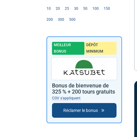
10
20
25
30
50
100
150
200
300
500
MEILLEUR
DÉPÔT
BONUS
MINIMUM
Bonus de bienvenue de
325 % + 200 tours gratuits
CGV s'appliquent
Réclamer le bonus