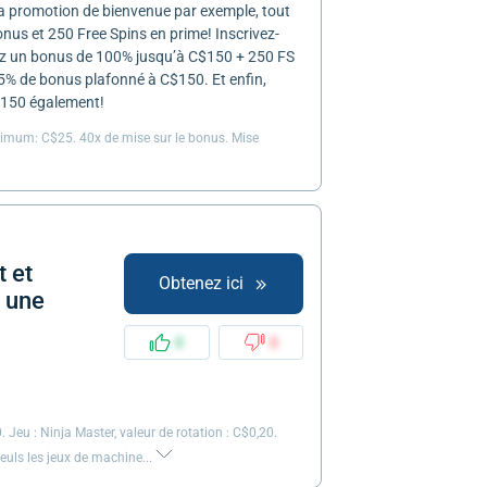
 la promotion de bienvenue par exemple, tout
nus et 250 Free Spins en prime! Inscrivez-
ez un bonus de 100% jusqu’à C$150 + 250 FS
55% de bonus plafonné à C$150. Et enfin,
$150 également!
imum: C$25. 40x de mise sur le bonus. Mise
t et
Obtenez ici
 une
0
0
u : Ninja Master, valeur de rotation : C$0,20.
seuls les jeux de machine
...