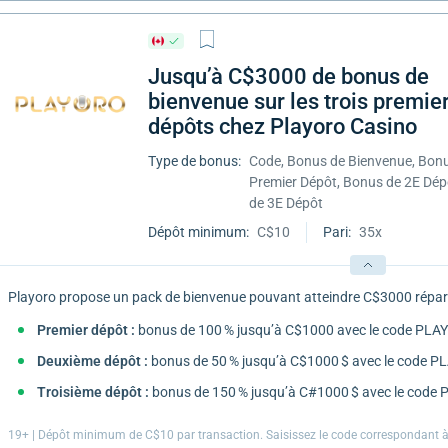
Jusqu’à С$3000 de bonus de
bienvenue sur les trois premie
dépôts chez Playoro Casino
Type de bonus:
Code, Bonus de Bienvenue, Bon
Premier Dépôt, Bonus de 2E Dép
de 3E Dépôt
Dépôt minimum:
C$10
Pari:
35x
Playoro propose un pack de bienvenue pouvant atteindre C$3000 réparti
Premier dépôt :
bonus de 100 % jusqu’à C$1000 avec le code PLA
Deuxième dépôt :
bonus de 50 % jusqu’à C$1000 $ avec le code 
Troisième dépôt :
bonus de 150 % jusqu’à C#1000 $ avec le code
19+ | Dépôt minimum de C$10 par transaction. Saisissez le code correspondant à 