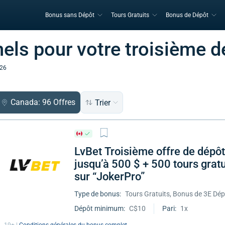
Bonus sans Dépôt
Tours Gratuits
Bonus de Dépôt
els pour votre troisième d
026
Canada:
96 Offres
Trier
LvBet Troisième offre de dépôt
jusqu’à 500 $ + 500 tours gratu
sur “JokerPro”
Type de bonus:
Tours Gratuits, Bonus de 3E Dé
Dépôt minimum:
C$10
Pari:
1x