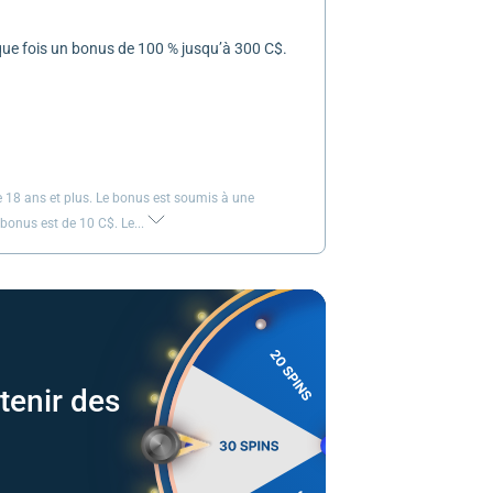
que fois un bonus de 100 % jusqu’à 300 C$.
e 18 ans et plus. Le bonus est soumis à une
 bonus est de 10 C$. Le
...
tenir des