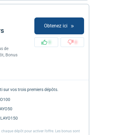
Obtenez ici
rs
0
0
us de
ôt, Bonus
 sur vos trois premiers dépôts.
YO100
PLAYO50
 PLAYO150
chaque dépôt pour activer l’offre. Les bonus sont