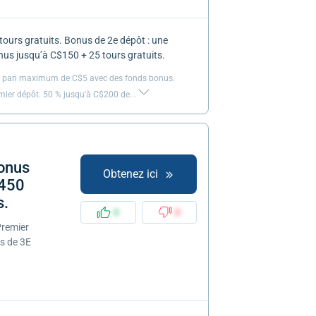
ours gratuits. Bonus de 2e dépôt : une
us jusqu’à C$150 + 25 tours gratuits.
, pari maximum de C$5 avec des fonds bonus.
emier dépôt. 50 % jusqu'à C$200 de
...
Bonus
Obtenez ici
$450
s.
0
0
Premier
s de 3E