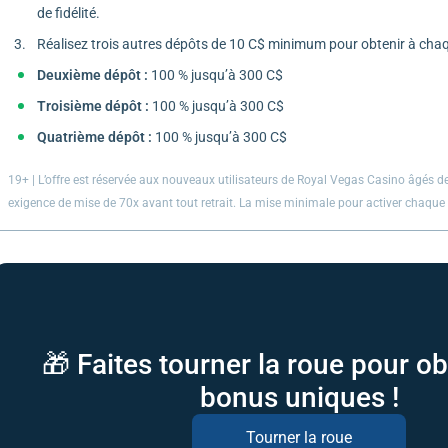
de fidélité.
Réalisez trois autres dépôts de 10 C$ minimum pour obtenir à cha
Deuxième dépôt :
100 % jusqu’à 300 C$
Troisième dépôt :
100 % jusqu’à 300 C$
Quatrième dépôt :
100 % jusqu’à 300 C$
19+ | L’offre est réservée aux nouveaux utilisateurs de Royal Vegas Casino âgés d
exigence de mise de 70x avant tout retrait. La mise minimale pour activer chaque
🎁 Faites tourner la roue pour ob
bonus uniques !
Tourner la roue