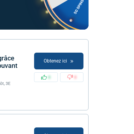
grâce
Obtenez ici
ouvant
0
0
ôt, 3E