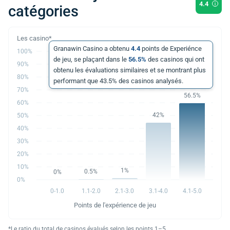
4.4
catégories
Granawin Casino a obtenu
4.4
points de Experiénce
100%
de jeu, se plaçant dans le
56.5%
des casinos qui ont
90%
obtenu les évaluations similaires et se montrant plus
80%
performant que 43.5% des casinos analysés.
70%
56.5%
60%
42%
50%
40%
30%
20%
10%
1%
0.5%
0%
0%
0-1.0
1.1-2.0
2.1-3.0
3.1-4.0
4.1-5.0
Points de l'expérience de jeu
*Le ratio du total de casinos évalués selon les points 1–5