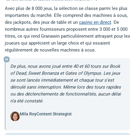
Avec plus de 8 000 jeux, la sélection se classe parmi les plus
importantes du marché. Elle comprend des machines à sous,
des jackpots, des jeux de table et un
casino en direct
. De
nombreux autres fournisseurs proposent entre 3 000 et 5 000
titres, ce qui rend Granawin particulièrement attrayant pour les
joueurs qui apprécient un large choix et qui essaient
régulièrement de nouvelles machines à sous.
De plus, nous avons joué entre 40 et 60 tours sur Book
of Dead, Sweet Bonanza et Gates of Olympus. Les jeux
se sont lancés immédiatement et chaque tour s’est
déroulé sans interruption. Même lors des tours rapides
ou des déclenchements de fonctionnalités, aucun délai
n’a été constaté.
Mila RoyContent Strategist