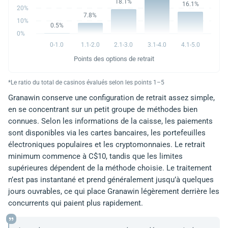
18.1%
16.1%
20%
7.8%
10%
0.5%
0%
0-1.0
1.1-2.0
2.1-3.0
3.1-4.0
4.1-5.0
Points des options de retrait
*Le ratio du total de casinos évalués selon les points 1–5
Granawin conserve une configuration de retrait assez simple,
en se concentrant sur un petit groupe de méthodes bien
connues. Selon les informations de la caisse, les paiements
sont disponibles via les cartes bancaires, les portefeuilles
électroniques populaires et les cryptomonnaies. Le retrait
minimum commence à C$10, tandis que les limites
supérieures dépendent de la méthode choisie. Le traitement
n’est pas instantané et prend généralement jusqu’à quelques
jours ouvrables, ce qui place Granawin légèrement derrière les
concurrents qui paient plus rapidement.