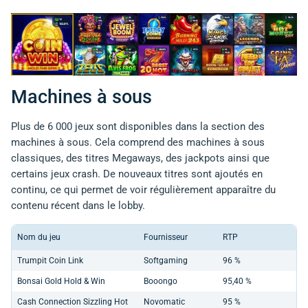
Machines à sous
Plus de 6 000 jeux sont disponibles dans la section des
machines à sous. Cela comprend des machines à sous
classiques, des titres Megaways, des jackpots ainsi que
certains jeux crash. De nouveaux titres sont ajoutés en
continu, ce qui permet de voir régulièrement apparaître du
contenu récent dans le lobby.
Nom du jeu
Fournisseur
RTP
Trumpit Coin Link
Softgaming
96 %
Bonsai Gold Hold & Win
Booongo
95,40 %
Cash Connection Sizzling Hot
Novomatic
95 %