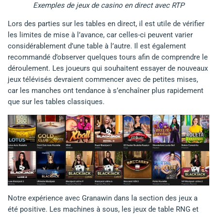
Exemples de jeux de casino en direct avec RTP
Lors des parties sur les tables en direct, il est utile de vérifier
les limites de mise à l’avance, car celles-ci peuvent varier
considérablement d’une table à l’autre. Il est également
recommandé d’observer quelques tours afin de comprendre le
déroulement. Les joueurs qui souhaitent essayer de nouveaux
jeux télévisés devraient commencer avec de petites mises,
car les manches ont tendance à s’enchaîner plus rapidement
que sur les tables classiques.
Notre expérience avec Granawin dans la section des jeux a
été positive. Les machines à sous, les jeux de table RNG et