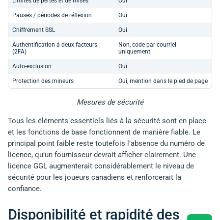
Limites de pertes et de mises
Oui
Pauses / périodes de réflexion
Oui
Chiffrement SSL
Oui
Authentification à deux facteurs
Non, code par courriel
(2FA)
uniquement
Auto-exclusion
Oui
Protection des mineurs
Oui, mention dans le pied de page
Mesures de sécurité
Tous les éléments essentiels liés à la sécurité sont en place
et les fonctions de base fonctionnent de manière fiable. Le
principal point faible reste toutefois l’absence du numéro de
licence, qu’un fournisseur devrait afficher clairement. Une
licence GGL augmenterait considérablement le niveau de
sécurité pour les joueurs canadiens et renforcerait la
confiance.
Disponibilité et rapidité des