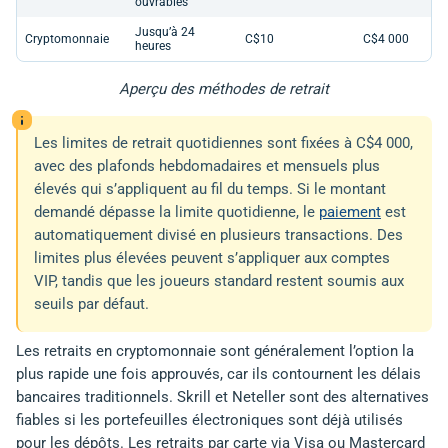
ouvrables
Jusqu’à 24
Cryptomonnaie
C$10
C$4 000
heures
Aperçu des méthodes de retrait
Les limites de retrait quotidiennes sont fixées à C$4 000,
avec des plafonds hebdomadaires et mensuels plus
élevés qui s’appliquent au fil du temps. Si le montant
demandé dépasse la limite quotidienne, le
paiement
est
automatiquement divisé en plusieurs transactions. Des
limites plus élevées peuvent s’appliquer aux comptes
VIP, tandis que les joueurs standard restent soumis aux
seuils par défaut.
Les retraits en cryptomonnaie sont généralement l’option la
plus rapide une fois approuvés, car ils contournent les délais
bancaires traditionnels. Skrill et Neteller sont des alternatives
fiables si les portefeuilles électroniques sont déjà utilisés
pour les dépôts. Les retraits par carte via Visa ou Mastercard