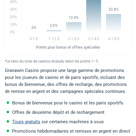
40%
30%
22.8%
20%
12.4%
10%
2.6%
0%
0%
0-1.0
1.1-2.0
2.1-3.0
3.1-4.0
4.1-5.0
Points pour bonus et offres spéciales
*Le ratio du total de casinos évalués selon les points 1–5
Granawin Casino propose une large gamme de promotions
pour les joueurs de casino et de paris sportifs, incluant des
bonus de bienvenue, des offres de recharge, des promotions
de remise en argent et des campagnes spéciales continues.
Bonus de bienvenue pour le casino et les paris sportifs
Offres de deuxième dépôt et de rechargement
Tours gratuits
sur certaines machines à sous
Promotions hebdomadaires et remises en argent en direct