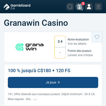
8
Granawin Casino
Notre évaluation
3.4
Voir les détails
Points des joueurs
-
Laissez une critique
100 % jusqu'à C$180 + 120 FS
Je joue
19+, Offre réservée aux nouveaux joueurs. Dépôt minimum : 30 $ CA.
Mise requise : 40x
...