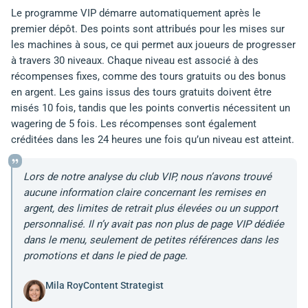
Le programme VIP démarre automatiquement après le
premier dépôt. Des points sont attribués pour les mises sur
les machines à sous, ce qui permet aux joueurs de progresser
à travers 30 niveaux. Chaque niveau est associé à des
récompenses fixes, comme des tours gratuits ou des bonus
en argent. Les gains issus des tours gratuits doivent être
misés 10 fois, tandis que les points convertis nécessitent un
wagering de 5 fois. Les récompenses sont également
créditées dans les 24 heures une fois qu’un niveau est atteint.
Lors de notre analyse du club VIP, nous n’avons trouvé
aucune information claire concernant les remises en
argent, des limites de retrait plus élevées ou un support
personnalisé. Il n’y avait pas non plus de page VIP dédiée
dans le menu, seulement de petites références dans les
promotions et dans le pied de page.
Mila RoyContent Strategist