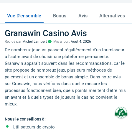
Vue D'ensemble
Bonus
Avis
Alternatives
Granawin Casino Avis
Rédigé par
Michel Lambert
Mis à jour:
Août 4, 2026
De nombreux joueurs passent régulièrement d’un fournisseur
à l’autre avant de choisir une plateforme permanente.
Granawin apparaît souvent dans les recommandations, car le
site propose de nombreux jeux, plusieurs méthodes de
paiement et un ensemble de bonus simple. Dans notre avis
sur Granawin, nous vérifions dans quelle mesure les
processus fonctionnent bien, quels points méritent d’être mis
en avant et à quels types de joueurs le casino convient le
mieux.
Nous le conseillons à:
Utilisateurs de crypto