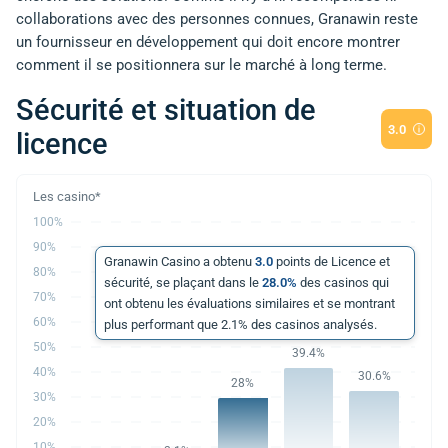
collaborations avec des personnes connues, Granawin reste
un fournisseur en développement qui doit encore montrer
comment il se positionnera sur le marché à long terme.
Sécurité et situation de
3.0
licence
100%
90%
Granawin Casino a obtenu
3.0
points de Licence et
80%
sécurité, se plaçant dans le
28.0%
des casinos qui
70%
ont obtenu les évaluations similaires et se montrant
60%
plus performant que 2.1% des casinos analysés.
50%
39.4%
40%
30.6%
28%
30%
20%
10%