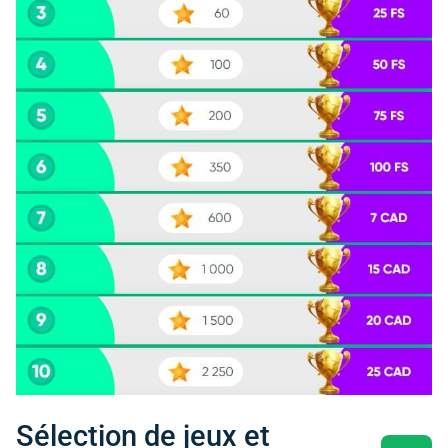
Sélection de jeux et